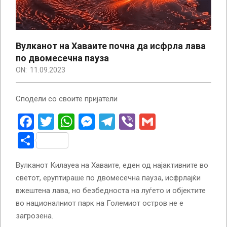
Вулканот на Хаваите почна да исфрла лава
по двомесечна пауза
ON:
11.09.2023
Сподели со своите пријатели
Facebook
Twitter
WhatsApp
Messenger
Telegram
Viber
Gmail
Share
Вулканот Килауеа на Хаваите, еден од најактивните во
светот, еруптираше по двомесечна пауза, исфрлајќи
вжештена лава, но безбедноста на луѓето и објектите
во националниот парк на Големиот остров не е
загрозена.