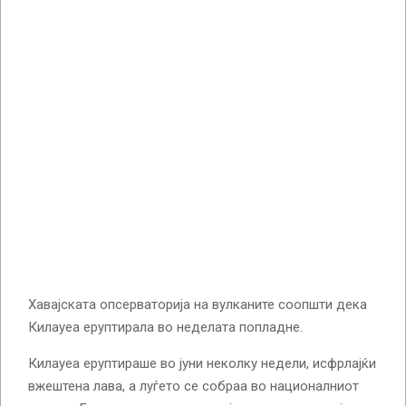
Хавајската опсерваторија на вулканите соопшти дека
Килауеа еруптирала во неделата попладне.
Килауеа еруптираше во јуни неколку недели, исфрлајќи
вжештена лава, а луѓето се собраа во националниот