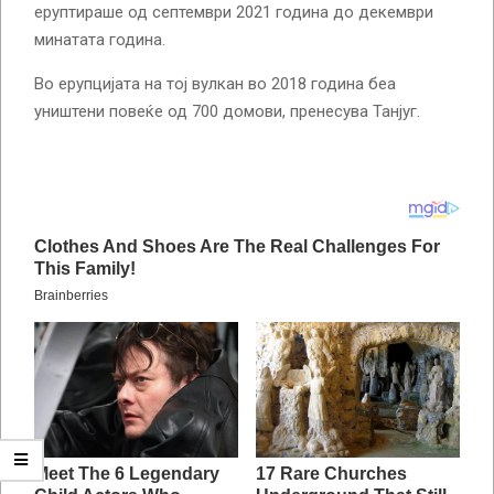
еруптираше од септември 2021 година до декември
минатата година.
Во ерупцијата на тој вулкан во 2018 година беа
уништени повеќе од 700 домови, пренесува Танјуг.