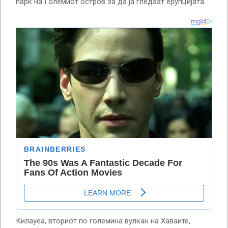
парк на Големиот остров за да ја гледаат ерупцијата.
Килауеа, вториот по големина вулкан на Хаваите,