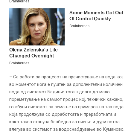
– Се работи за процесот на пречистување на вода кој
во моментот кога е пуштен за дополнителни количини
вода од системот Бедиње тогаш доаѓа до мало
пореметување на самиот процес кој, технички кажано,
го збуни системот за земање на примерок на таа вода
која продолжува со доработката и преработката и
како таква станува безбедна за пиење и дури потоа
влегува во системот за водоснабдување во Куманово,