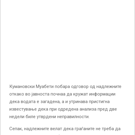
Кумановски Муабети побара одговор од надлежните
откако во јавноста почнаа да кружат информации
дека водата е загадена, а и утринава пристигна
известување дека при одредена анализа пред две
недели биле утврдени неправилности.
Сепак, надлежните велат дека граѓаните не треба да