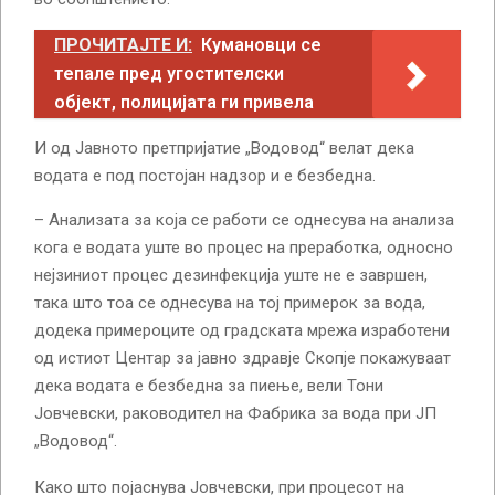
ПРОЧИТАЈТЕ И:
Кумановци се
тепале пред угостителски
објект, полицијата ги привела
И од Јавното претпријатие „Водовод“ велат дека
водата е под постојан надзор и е безбедна.
– Анализата за која се работи се однесува на анализа
кога е водата уште во процес на преработка, односно
нејзиниот процес дезинфекција уште не е завршен,
така што тоа се однесува на тој примерок за вода,
додека примероците од градската мрежа изработени
од истиот Центар за јавно здравје Скопје покажуваат
дека водата е безбедна за пиење, вели Тони
Јовчевски, раководител на Фабрика за вода при ЈП
„Водовод“.
Како што појаснува Јовчевски, при процесот на