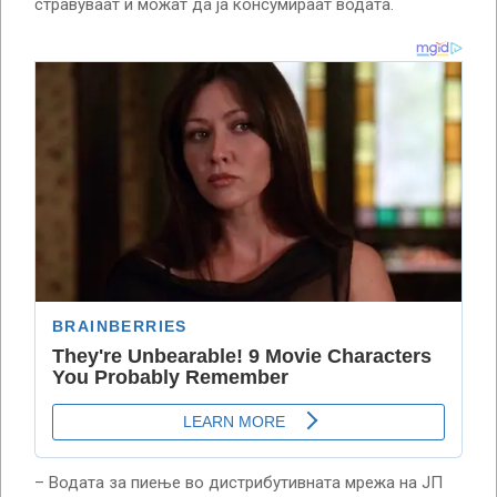
стравуваат и можат да ја консумираат водата.
– Водата за пиење во дистрибутивната мрежа на ЈП