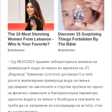
– Од 08.04.2023. вршиме лабораториска анализа на
примероците вода за пиење во мрежата на ЈП
„Водовод“ Куманово (соглсно договорот) и сите
досега анализирани примероци вода за пиење
одговараат на законските и стручни прописи во однос
на физичко-хемиските и бактериолошки параметри,
односно водата за пиење е безбедна и граѓаните не
треба да се загрижени за консумација на истата, стои
во соопштението.