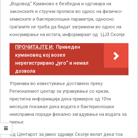
„Водовод“ Куманово е безбедна и одговара на
законските и стручни прописи во однос на физичко-
хемиските и бактериолошки параметри, односно
граѓаните не треба да бидат загрижени во однос на
консумирање на истата, информираат од ЦЈЗ Скопје.
ПРОЧИТАЈТЕ И:
Приведен
кумановец кој возел
нерегистрирано „југо“ и немал
дозвола
Утринава во известување доставено преку
Регионалниот центар за управување со кризи,
пристигна информација дека примерок од 10ти
месецов покажал дека водата е бактериолошки
неисправна поради фекално загадување на водата за
пиење.
Од Центарот за јавно здравје Скопје велат дека тоа