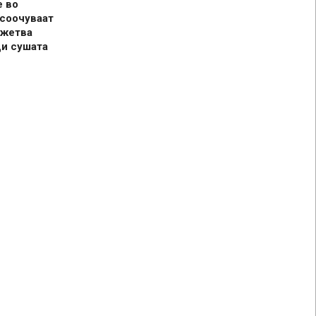
е во
 соочуваат
 жетва
ди сушата