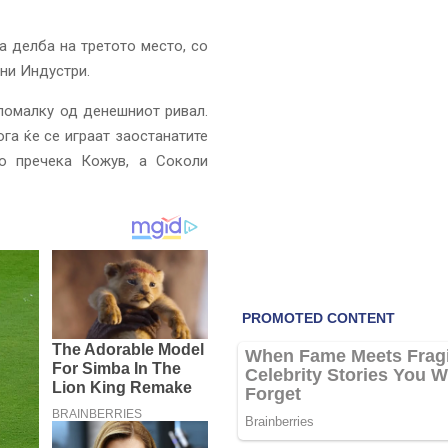
а делба на третото место, со
ни Индустри.
помалку од денешниот ривал.
га ќе се играат заостанатите
о пречека Кожув, а Соколи