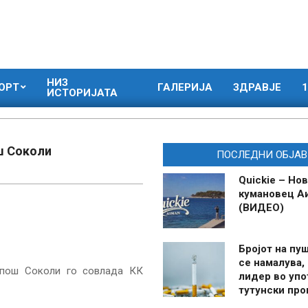
НИЗ
ОРТ
ГАЛЕРИЈА
ЗДРАВЈЕ
1
ИСТОРИЈАТА
ш Соколи
ПОСЛЕДНИ ОБЈАВ
Quickie – Нов
кумановец А
(ВИДЕО)
Бројот на пу
се намалува, 
рпош Соколи го совлада КК
лидер во упо
тутунски пр