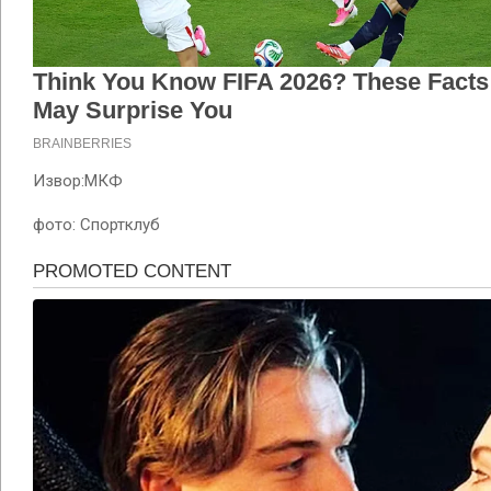
Извор:МКФ
фото: Спортклуб