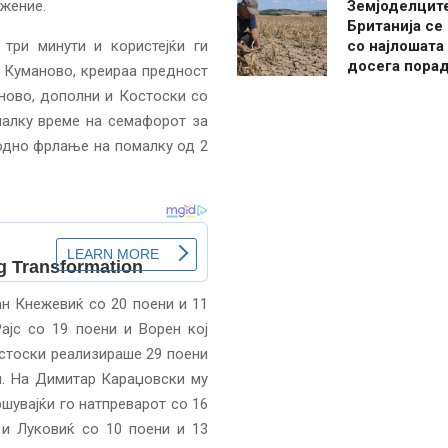
лжение.
Земјоделцит
Британија се
три минути и користејќи ги
со најлошата
досега пора
 Куманово, креираа предност
аново, дополни и Костоски со
малку време на семафорот за
одно фрлање на помалку од 2
ан Кнежевиќ со 20 поени и 11
ајс со 19 поени и Ворен кој
стоски реализираше 29 поени
и. На Димитар Караџовски му
шувајќи го натпреварот со 16
 и Луковиќ со 10 поени и 13