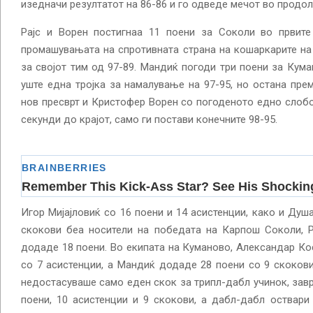
изедначи резултатот на 86-86 и го одведе мечот во продо
Рајс и Ворен постигнаа 11 поени за Соколи во првите 
промашувањата на спротивната страна на кошаркарите на
за својот тим од 97-89. Мандиќ погоди три поени за Кум
уште една тројка за намалување на 97-95, но остана пре
нов пресврт и Кристофер Ворен со погоденото едно слоб
секунди до крајот, само ги постави конечните 98-95.
Игор Мијајловиќ со 16 поени и 14 асистенции, како и Душ
скокови беа носители на победата на Карпош Соколи, Р
додаде 18 поени. Во екипата на Куманово, Александар Ко
со 7 асистенции, а Мандиќ додаде 28 поени со 9 скоков
недостасуваше само еден скок за трипл-дабл учинок, завр
поени, 10 асистенции и 9 скокови, а дабл-дабл оствари