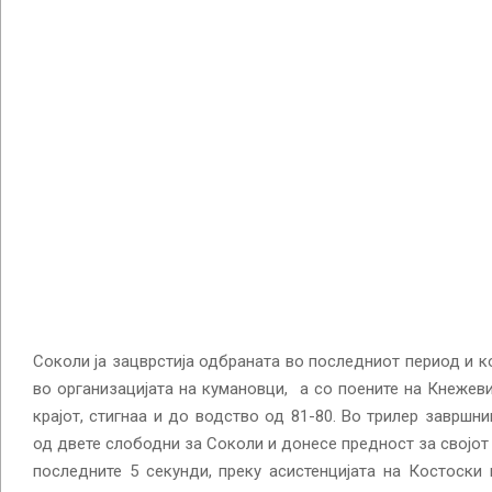
Соколи ја зацврстија одбраната во последниот период и ко
во организацијата на кумановци, а со поените на Кнежев
крајот, стигнаа и до водство од 81-80. Во трилер завршни
од двете слободни за Соколи и донесе предност за својот 
последните 5 секунди, преку асистенцијата на Костоски