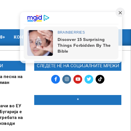
8+
КОНТАКТ
МАРКЕТИНГ
И
СЛЕДЕТЕ НЀ НА СОЦИЈАЛНИТЕ МРЕЖИ
а песна на
иман
*
шачи во ЕУ
Бугарија е
требата на
оизводи