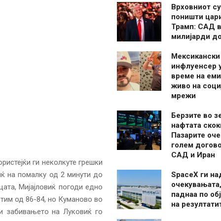
Врховниот су
поништи цар
Трамп: САД в
милијарди д
Мексикански
инфлуенсер 
време на ем
живо на соци
мрежи
Берзите во з
нафтата скок
Пазарите оче
голем догово
САД и Иран
ристејќи ги неколкуте грешки
иќ на помалку од 2 минути до
SpaceX ги н
очекувањата,
цата, Мијајловиќ погоди едно
паднаа по об
тим од 86-84, но Куманово во
на резултати
 и забивањето на Луковиќ го