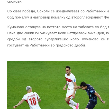
скокови.
Со оваа победа, Соколи се изедначуваат со Работнички н
бод помалку и натпревар помалку од второпласираниот Фе
Куманово останува на петтото место на табелата со бод 
Овие две екипи ги очекуваат нови натпревари викендов, ко
средби од второто суперлигашко коло. Куманово ќе г
гостуваат на Работнички во градското дерби.