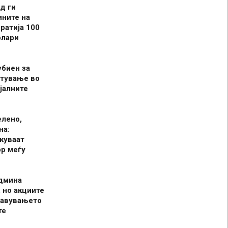
д ги
ините на
ратија 100
олари
убиен за
итување во
јалните
елено,
на:
куваат
р меѓу
админа
 но акциите
јавувањето
те