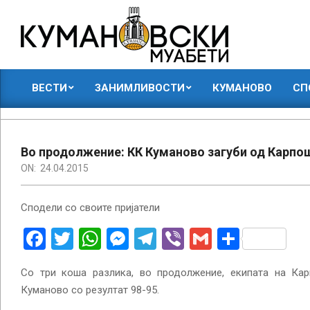
Skip
to
content
КУМАНОВСКИ
ВЕСТИ
ЗАНИМЛИВОСТИ
КУМАНОВО
СП
МУАБЕТИ
Primary
Navigation
Menu
Во продолжение: КК Куманово загуби од Карпо
ON:
24.04.2015
Сподели со своите пријатели
Facebook
Twitter
WhatsApp
Messenger
Telegram
Viber
Gmail
Share
Со три коша разлика, во продолжение, екипата на Ка
Куманово со резултат 98-95.