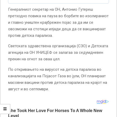
Генералниот секретар на ОН, Антонио Гутереш
претходно повика на пауза во борбите во изолираниот
и главно уништен крајбрежен појас за да им се
овозможи на стотици илјади деца да се вакцинираат
против детска парализа.
Светската здравствена организација (СЗО) и Детската
агенција на ОН УНИЦЕФ се залагаа за седумдневен
прекин на огнот за оваа цел.
По откривањето на вирусот на детска парализа во
канализацијата на Појасот Газа во јули, ОН планираат
масовни вакцини против детска парализа на крајот на
август и во септември.