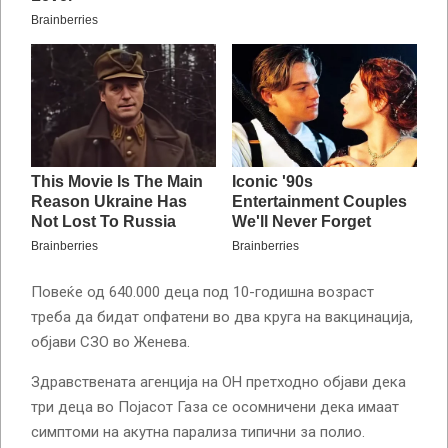
Повеќе од 640.000 деца под 10-годишна возраст
треба да бидат опфатени во два круга на вакцинација,
објави СЗО во Женева.
Здравствената агенција на ОН претходно објави дека
три деца во Појасот Газа се осомничени дека имаат
симптоми на акутна парализа типични за полио.