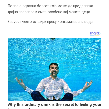
Полио е заразна болест која може да предизвика
трајна парализа и смрт, особено кај малите деца.
Вирусот често се шири преку контаминирана вода.