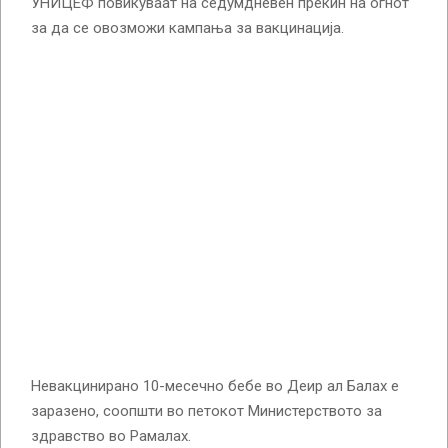
УНИЦЕФ повикуваат на седумдневен прекин на огнот
за да се овозможи кампања за вакцинација.
Невакцинирано 10-месечно бебе во Деир ал Балах е
заразено, соопшти во петокот Министерството за
здравство во Рамалах.