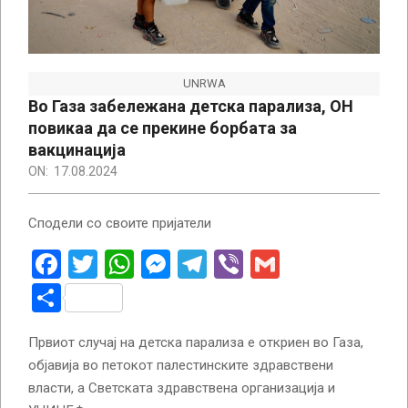
UNRWA
Во Газа забележана детска парализа, ОН
повикаа да се прекине борбата за
вакцинација
ON:
17.08.2024
Сподели со своите пријатели
Facebook
Twitter
WhatsApp
Messenger
Telegram
Viber
Gmail
Share
Првиот случај на детска парализа е откриен во Газа,
објавија во петокот палестинските здравствени
власти, а Светската здравствена организација и