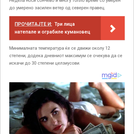
Недела носи сончево и многу топло време со умерен
до умерено засилен ветер од северен правец.
ПРОЧИТАЈТЕ И:
Три лица
натепале и ограбиле кумановец
Минималната температура ќе се движи околу 12
степени, додека дневниот максимум се очекува да се
искачи до 30 степени целзиусови.