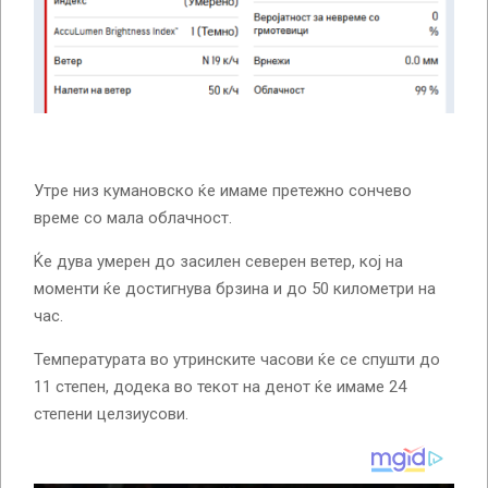
Утре низ кумановско ќе имаме претежно сончево
време со мала облачност.
Ќе дува умерен до засилен северен ветер, кој на
моменти ќе достигнува брзина и до 50 километри на
час.
Температурата во утринските часови ќе се спушти до
11 степен, додека во текот на денот ќе имаме 24
степени целзиусови.