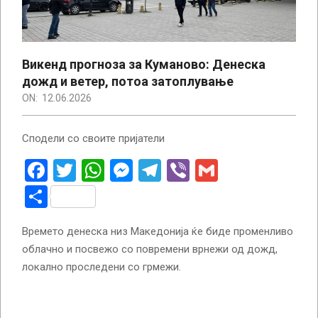
Викенд прогноза за Куманово: Денеска
дожд и ветер, потоа затоплување
ON:
12.06.2026
Сподели со своите пријатели
Facebook
Twitter
WhatsApp
Messenger
Telegram
Viber
Gmail
Share
Времето денеска низ Македонија ќе биде променливо
облачно и посвежо со повремени врнежи од дожд,
локално проследени со грмежи.