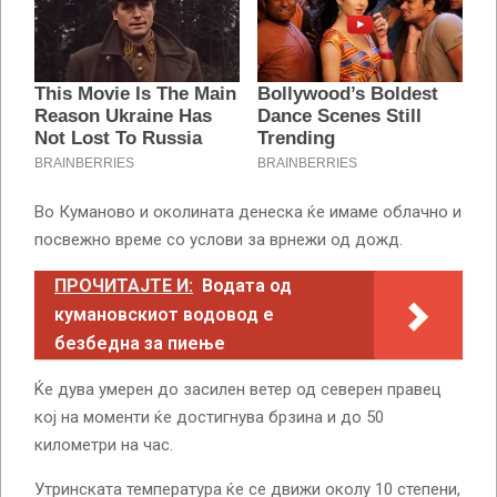
Во Куманово и околината денеска ќе имаме облачно и
посвежно време со услови за врнежи од дожд.
ПРОЧИТАЈТЕ И:
Водата од
кумановскиот водовод е
безбедна за пиење
Ќе дува умерен до засилен ветер од северен правец
кој на моменти ќе достигнува брзина и до 50
километри на час.
Утринската температура ќе се движи околу 10 степени,