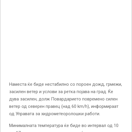
Наместа ќе биде нестабилно со пороен дожд, грмежи,
засилен ветер и услови за ретка појава на град. Ќе
дува засилен, долж Повардарието повремено силен
ветер од северeн правец (над 60 km/h), информираат
од Управата за хидрометеоролошки работи.
Минималната температура ќе биде во интервал од 10