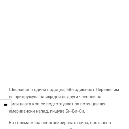
Шеснаесет години подоцна, 68-годишниот Пералес им
се придружува на илјадници други членови на
милицијата кои се подготвуваат за потенцијален
американски напад, пишува Би-Би-Си.
Во голема мера неорганизираната сила, составена