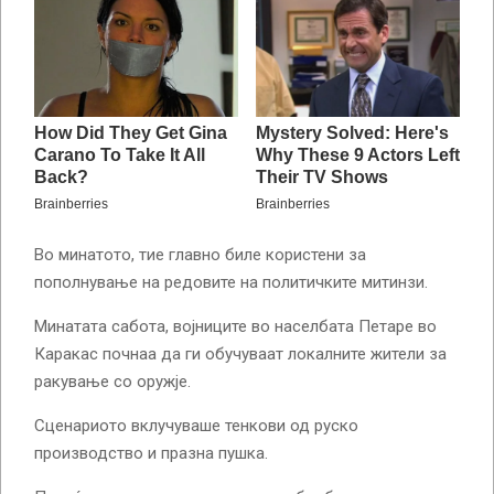
Во минатото, тие главно биле користени за
пополнување на редовите на политичките митинзи.
Минатата сабота, војниците во населбата Петаре во
Каракас почнаа да ги обучуваат локалните жители за
ракување со оружје.
Сценариото вклучуваше тенкови од руско
производство и празна пушка.