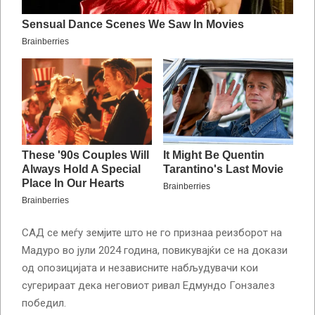
САД се меѓу земјите што не го признаа реизборот на
Мадуро во јули 2024 година, повикувајќи се на докази
од опозицијата и независните набљудувачи кои
сугерираат дека неговиот ривал Едмундо Гонзалез
победил.