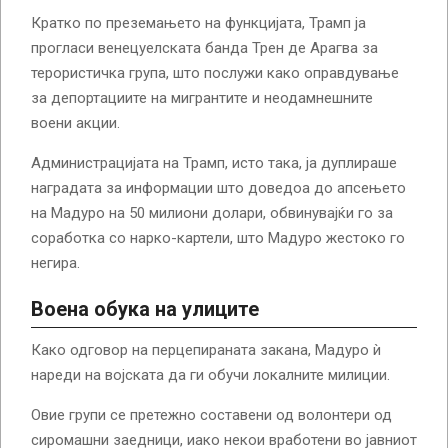
Кратко по преземањето на функцијата, Трамп ја
прогласи венецуелската банда Трен де Арагва за
терористичка група, што послужи како оправдување
за депортациите на мигрантите и неодамнешните
воени акции.
Администрацијата на Трамп, исто така, ја дуплираше
наградата за информации што доведоа до апсењето
на Мадуро на 50 милиони долари, обвинувајќи го за
соработка со нарко-картели, што Мадуро жестоко го
негира.
Воена обука на улиците
Како одговор на перцепираната закана, Мадуро ѝ
нареди на војската да ги обучи локалните милиции.
Овие групи се претежно составени од волонтери од
сиромашни заедници, иако некои вработени во јавниот