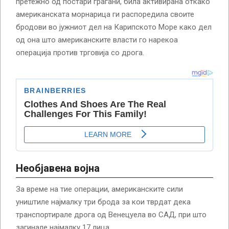
претежно од постари граѓани, била активирана откако
американската морнарица ги распоредила своите
бродови во јужниот дел на Карипското Море како дел
од она што американските власти го нарекоа
операција против трговија со дрога.
Необјавена војна
За време на тие операции, американските сили
уништиле најмалку три брода за кои тврдат дека
транспортирале дрога од Венецуела во САД, при што
загинале најмалку 17 лица.