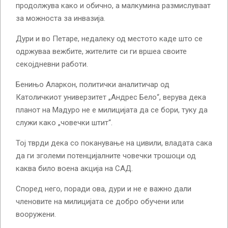
продолжува како и обично, а малкумина размислуваат
за можноста за инвазија.
Дури и во Петаре, недалеку од местото каде што се
одржуваа вежбите, жителите си ги вршеа своите
секојдневни работи.
Бенињо Аларкон, политички аналитичар од
Католичкиот универзитет „Андрес Бело“, верува дека
планот на Мадуро не е милицијата да се бори, туку да
служи како „човечки штит“.
Тој тврди дека со поканување на цивили, владата сака
да ги зголеми потенцијалните човечки трошоци од
каква било воена акција на САД.
Според него, поради ова, дури и не е важно дали
членовите на милицијата се добро обучени или
вооружени.