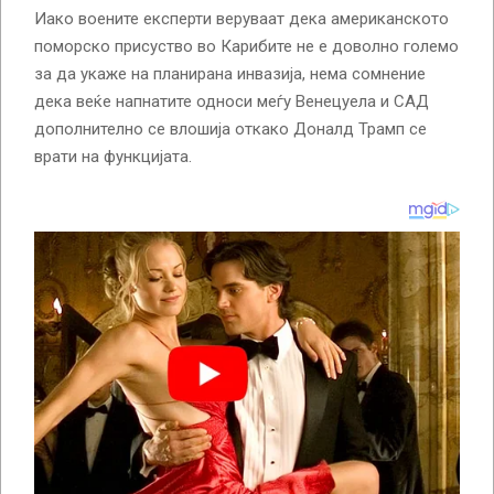
Иако воените експерти веруваат дека американското
поморско присуство во Карибите не е доволно големо
за да укаже на планирана инвазија, нема сомнение
дека веќе напнатите односи меѓу Венецуела и САД
дополнително се влошија откако Доналд Трамп се
врати на функцијата.