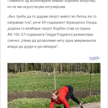
Повеќето од волонтерите немаат борбено искуство,
но не им недостасува ентузијазам.
„Ако треба да го дадам својот живот во битка, ќе го
направам тоа“, рече 69-годишниот Франциско Охеда,
додека го вежбаше својот борбен став со пушка
АК-103. 67-годишната Глејди Родригез размислува
слично: „Нема да дозволиме ниту една американска
влада да дојде и да нападне“.