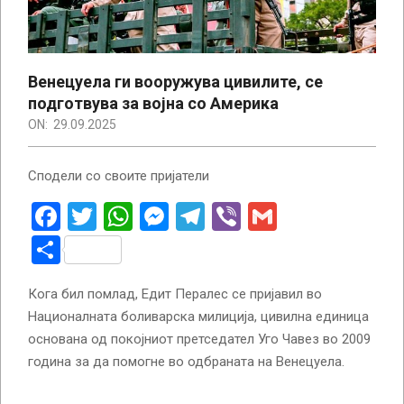
Венецуела ги вооружува цивилите, се
подготвува за војна со Америка
ON:
29.09.2025
Сподели со своите пријатели
Facebook
Twitter
WhatsApp
Messenger
Telegram
Viber
Gmail
Share
Кога бил помлад, Едит Пералес се пријавил во
Националната боливарска милиција, цивилна единица
основана од покојниот претседател Уго Чавез во 2009
година за да помогне во одбраната на Венецуела.