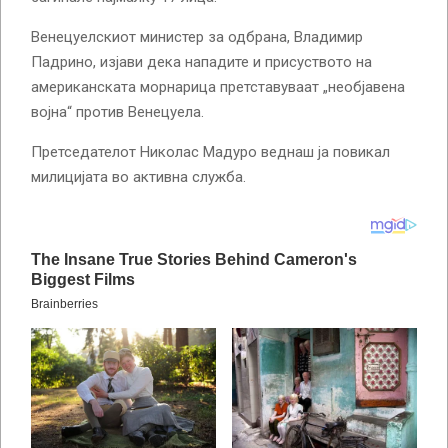
Венецуелскиот министер за одбрана, Владимир
Падрино, изјави дека нападите и присуството на
американската морнарица претставуваат „необјавена
војна“ против Венецуела.
Претседателот Николас Мадуро веднаш ја повикал
милицијата во активна служба.