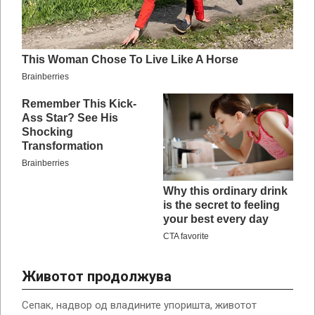
Животот продолжува
Сепак, надвор од владините упоришта, животот