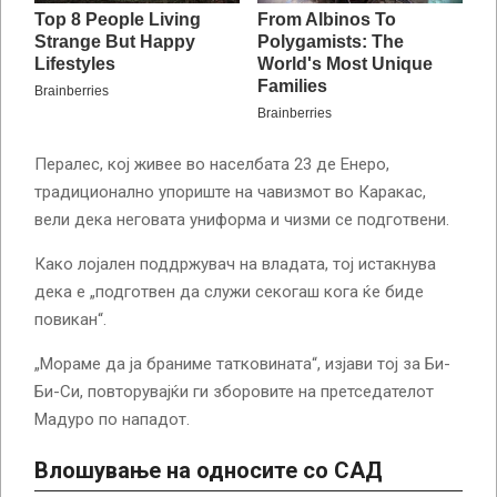
Пералес, кој живее во населбата 23 де Енеро,
традиционално упориште на чавизмот во Каракас,
вели дека неговата униформа и чизми се подготвени.
Како лојален поддржувач на владата, тој истакнува
дека е „подготвен да служи секогаш кога ќе биде
повикан“.
„Мораме да ја браниме татковината“, изјави тој за Би-
Би-Си, повторувајќи ги зборовите на претседателот
Мадуро по нападот.
Влошување на односите со САД