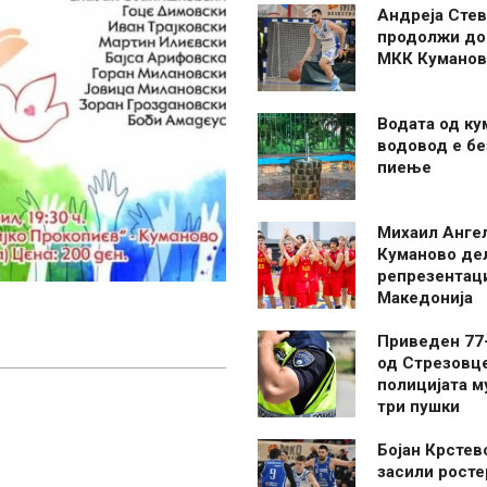
Андреја Стев
продолжи до
МКК Куманов
Водата од ку
водовод е бе
пиење
Михаил Анге
Куманово де
репрезентаци
Македонија
Приведен 77
од Стрезовце
полицијата м
три пушки
Бојан Крстев
засили росте