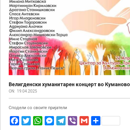
Велигденски хуманитарен концерт во Куманово
ON:
19.04.2025
Сподели со своите пријатели
Facebook
Twitter
WhatsApp
Messenger
Telegram
Viber
Gmail
Share