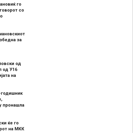
ановиќ го
говорот со
о
мановскиот
збедна за
ловски од
л од У16
јата на
-годишник
,
у пронашла
ски ќе го
рот на МКК