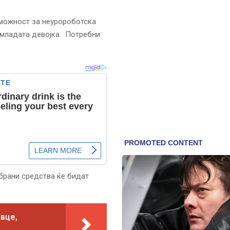
 можност за неуророботска
 младата девојка. Потребни
обрани средства ќе бидат
вце,