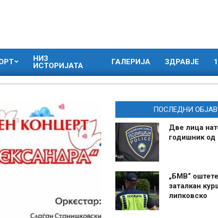
НИЗ
ОРТ
ГАЛЕРИЈА
ЗДРАВЈЕ
1
ИСТОРИЈАТА
ПОСЛЕДНИ ОБЈАВ
Две лица нат
годишник од
„БМВ“ оштете
заталкан кур
липковско