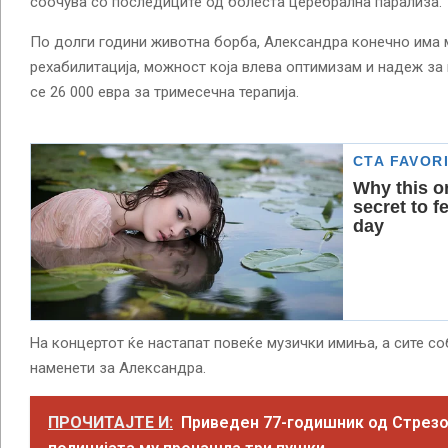
соочува со последиците од болеста церебрална парализа.
По долги години животна борба, Александра конечно има
рехабилитација, можност која влева оптимизам и надеж за
се 26 000 евра за тримесечна терапија.
На концертот ќе настапат повеќе музички имиња, а сите с
наменети за Александра.
ПРОЧИТАЈТЕ И:
Приведен 77-годишник од Стрезо