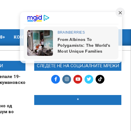
8+
КОНТАКТ
МАРКЕТИНГ
И
СЛЕДЕТЕ НЀ НА СОЦИЈАЛНИТЕ МРЕЖИ
епале 19-
 кумановско
*
но од
шум во