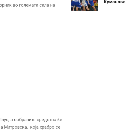
Куманово
орник во големата сала на
лус, а собраните средства ќе
а Митровска, која храбро се