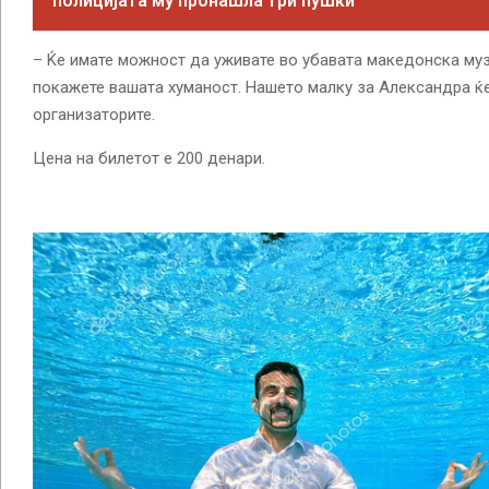
полицијата му пронашла три пушки
– Ќе имате можност да уживате во убавата македонска музи
покажете вашата хуманост. Нашето малку за Александра ќе
организаторите.
Цена на билетот е 200 денари.