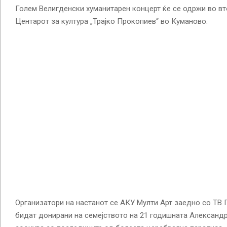
Голем Велигденски хуманитарен концерт ќе се одржи во вт
Центарот за култура „Трајко Прокопиев“ во Куманово.
Организатори на настанот се АКУ Мулти Арт заедно со ТВ П
бидат донирани на семејството на 21 годишната Александр