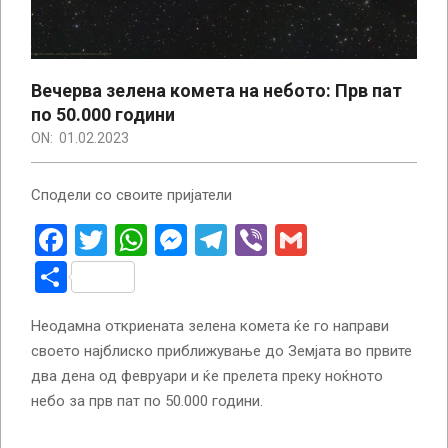
Вечерва зелена комета на небото: Прв пат
по 50.000 години
ON:
01.02.2023
Сподели со своите пријатели
Facebook
Twitter
WhatsApp
Messenger
Telegram
Viber
Gmail
Share
Неодамна откриената зелена комета ќе го направи
своето најблиско приближување до Земјата во првите
два дена од февруари и ќе прелета преку ноќното
небо за прв пат по 50.000 години.