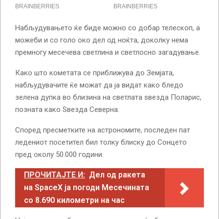
Набљудувањето ќе биде можно со добар телескоп, а
можеби и со голо око дел од ноќта, доколку нема
премногу месечева светлина и светлосно загадување.
Како што кометата се приближува до Земјата,
набљудувачите ќе можат да ја видат како бледо
зелена дупка во близина на светлата ѕвезда Поларис,
позната како Ѕвезда Северна.
Според пресметките на астрономите, последен пат
ледениот посетител бил толку блиску до Сонцето
пред околу 50.000 години.
ПРОЧИТАЈТЕ И:
Дел од ракета
на SpaceX ја погоди Месечината
со 8.690 километри на час