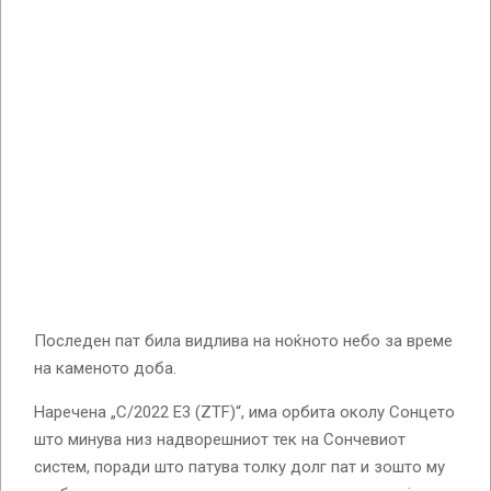
Последен пат била видлива на ноќното небо за време
на каменото доба.
Наречена „C/2022 E3 (ZTF)“, има орбита околу Сонцето
што минува низ надворешниот тек на Сончевиот
систем, поради што патува толку долг пат и зошто му