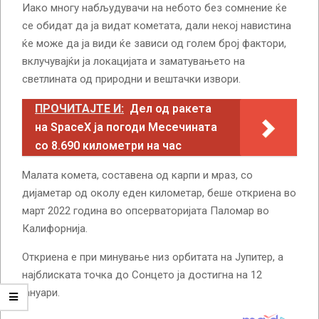
Иако многу набљудувачи на небото без сомнение ќе
се обидат да ја видат кометата, дали некој навистина
ќе може да ја види ќе зависи од голем број фактори,
вклучувајќи ја локацијата и заматувањето на
светлината од природни и вештачки извори.
ПРОЧИТАЈТЕ И:
Дел од ракета
на SpaceX ја погоди Месечината
со 8.690 километри на час
Малата комета, составена од карпи и мраз, со
дијаметар од околу еден километар, беше откриена во
март 2022 година во опсерваторијата Паломар во
Калифорнија.
Откриена е при минување низ орбитата на Јупитер, а
најблиската точка до Сонцето ја достигна на 12
јануари.