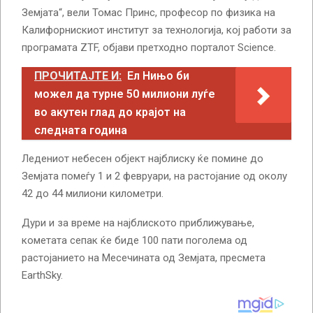
Земјата“, вели Томас Принс, професор по физика на
Калифорнискиот институт за технологија, кој работи за
програмата ZTF, објави претходно порталот Science.
ПРОЧИТАЈТЕ И:
Ел Нињо би
можел да турне 50 милиони луѓе
во акутен глад до крајот на
следната година
Ледениот небесен објект најблиску ќе помине до
Земјата помеѓу 1 и 2 февруари, на растојание од околу
42 до 44 милиони километри.
Дури и за време на најблиското приближување,
кометата сепак ќе биде 100 пати поголема од
растојанието на Месечината од Земјата, пресмета
EarthSky.