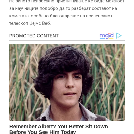
Нејзиното неизбежно пристигнување ќе биде можност
за научниците подобро да го разберат составот на
кометата, особено благодарение на вселенскиот
телескоп Џејмс Веб.