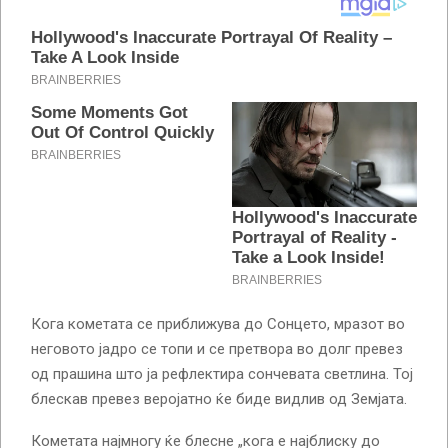
Кога кометата се приближува до Сонцето, мразот во
неговото јадро се топи и се претвора во долг превез
од прашина што ја рефлектира сончевата светлина. Тој
блескав превез веројатно ќе биде видлив од Земјата.
Кометата најмногу ќе блесне „кога е најблиску до