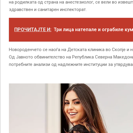
на родилката од страна на анестезиолог, се вели во извеш
здравствен и санитарен инспекторат.
ПРОЧИТАЈТЕ И:
Три лица натепале и ограбиле ку
Новороденчето се наоѓа на Детската клиника во Скопје и н
Од Јавното обвинителство на Република Северна Македониј
потребните анализи од надлежните институции за утврдува