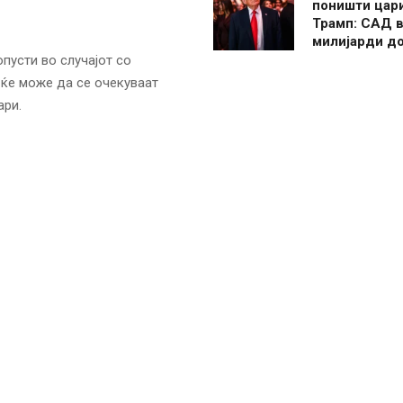
поништи цар
Трамп: САД в
милијарди д
пусти во случајот со
 ќе може да се очекуваат
ари.