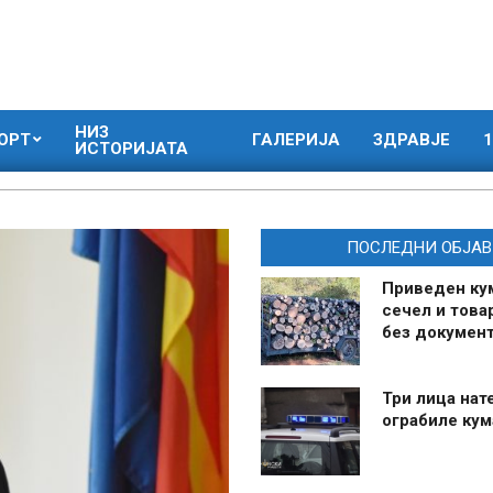
НИЗ
ОРТ
ГАЛЕРИЈА
ЗДРАВЈЕ
1
ИСТОРИЈАТА
ПОСЛЕДНИ ОБЈАВ
Приведен ку
сечел и това
без документ
Три лица нат
ограбиле ку