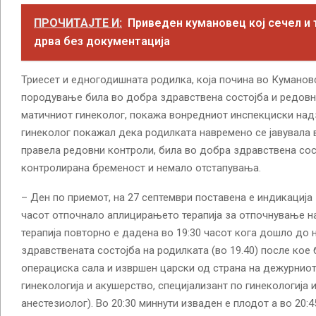
ПРОЧИТАЈТЕ И:
Приведен кумановец кој сечел и
дрва без документација
Триесет и едногодишната родилка, која почина во Куманов
породување била во добра здравствена состојба и редовно
матичниот гинеколог, покажа вонредниот инспекциски над
гинеколог покажал дека родилката навремено се јавувала 
правела редовни контроли, била во добра здравствена сос
контролирана бременост и немало отстапувања.
– Ден по приемот, на 27 септември поставена е индикација
часот отпочнало аплицирањето терапија за отпочнување н
терапија повторно е дадена во 19:30 часот кога дошло до
здравствената состојба на родилката (во 19.40) после кое
операциска сала и извршен царски од страна на дежурниот
гинекологија и акушерство, специјализант по гинекологија 
анестезиолог). Во 20:30 миннути изваден е плодот а во 20: