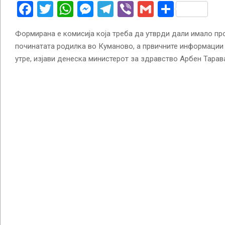
Facebook
Twitter
WhatsApp
Messenger
Telegram
Viber
Gmail
Share
Формирана е комисија која треба да утврди дали имало про
починатата родилка во Куманово, а првичните информации
утре, изјави денеска министерот за здравство Арбен Тарав