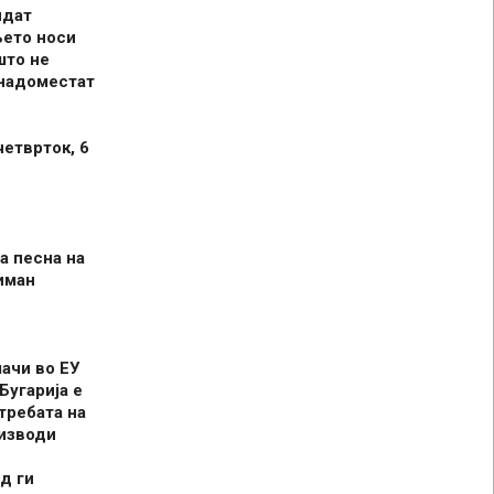
идат
њето носи
што не
 надоместат
четврток, 6
а песна на
иман
шачи во ЕУ
Бугарија е
требата на
оизводи
д ги