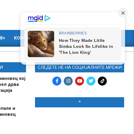
8+
КОНТАКТ
МАРКЕТИНГ
И
СЛЕДЕТЕ НЀ НА СОЦИЈАЛНИТЕ МРЕЖИ
мановец кој
рел дрва
ација
*
епале и
мановец