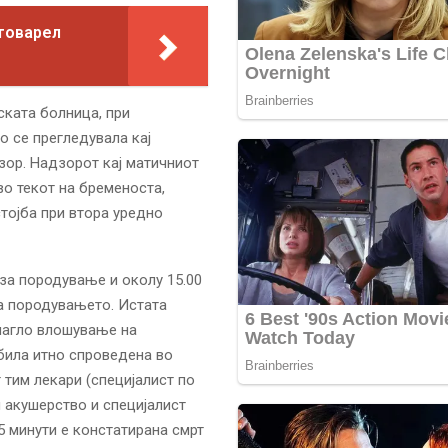
 товарел
ската болница, при
 се прегледувала кај
зор. Надзорот кај матичниот
во текот на бременоста,
тојба при втора уредно
 за породување и околу 15.00
а породувањето. Истата
 нагло влошување на
 била итно спроведена во
 тим лекари (специјалист по
и акушерство и специјалист
45 минути е констатирана смрт