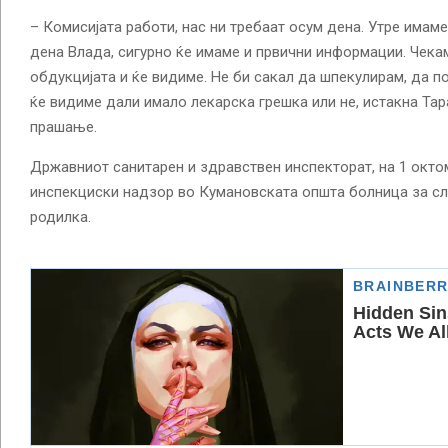
– Комисијата работи, нас ни требаат осум дена. Утре имам
дена Влада, сигурно ќе имаме и првични информации. Чека
обдукцијата и ќе видиме. Не би сакал да шпекулирам, да п
ќе видиме дали имало лекарска грешка или не, истакна Та
прашање.
Државниот санитарен и здравствен инспекторат, на 1 окт
инспекциски надзор во Кумановската општа болница за сл
родилка.