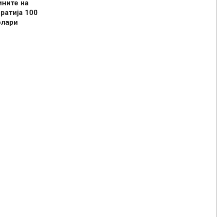
ините на
ратија 100
олари