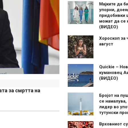
Мајките да б
упорни, дое
придобивки 
можат да се
(ВИДЕО)
Хороскоп за 
август
Quickie – Нов
кумановец А
(ВИДЕО)
ата за смртта на
Бројот на пу
се намалува, 
лидер во упо
тутунски пр
Врховниот су