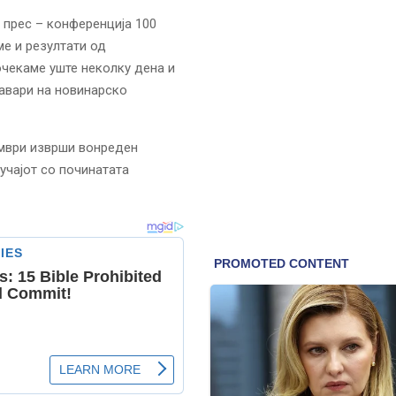
е прес – конференција 100
ме и резултати од
очекаме уште неколку дена и
равари на новинарско
омври изврши вонреден
учајот со починатата