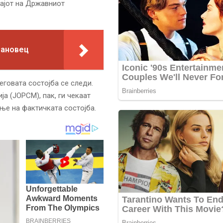
тајот на Државниот
мановец
еговата состојба се следи.
а (ЈОРСМ), пак, ги чекаат
ње на фактичката состојба.