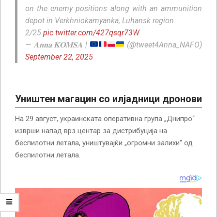
on the enemy positions along with an ammunition
depot in Verkhniokamyanka, Luhansk region.
2/25
pic.twitter.com/427qsqr73W
— 𝐀𝐧𝐧𝐚 𝐊𝐎𝐌𝐒𝐀 |
(@tweet4Anna_NAFO)
September 22, 2025
Уништен магацин со илјадници дронови
На 29 август, украинската оперативна група „Днипро“
изврши напад врз центар за дистрибуција на
беспилотни летала, уништувајќи „огромни залихи“ од
беспилотни летала.