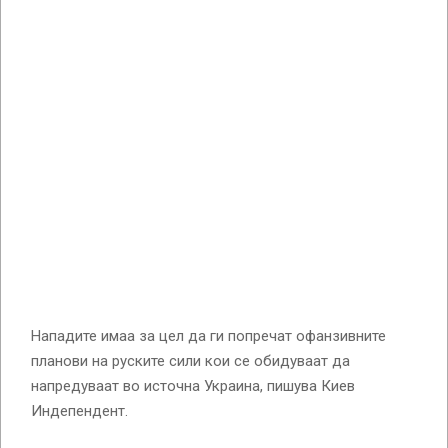
Нападите имаа за цел да ги попречат офанзивните
планови на руските сили кои се обидуваат да
напредуваат во источна Украина, пишува Киев
Индепендент.