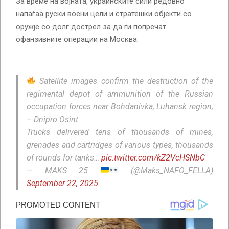
За време на војната, украинските сили редовно
напаѓаа руски воени цели и стратешки објекти со
оружје со долг дострел за да ги попречат
офанзивните операции на Москва.
Satellite images confirm the destruction of the
regimental depot of ammunition of the Russian
occupation forces near Bohdanivka, Luhansk region,
– Dnipro Osint
Trucks delivered tens of thousands of mines,
grenades and cartridges of various types, thousands
of rounds for tanks…
pic.twitter.com/kZ2VcHSNbC
— MAKS 25
(@Maks_NAFO_FELLA)
September 22, 2025