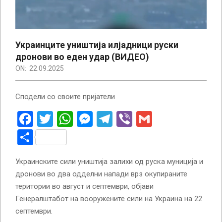
Украинците уништија илјадници руски
дронови во еден удар (ВИДЕО)
ON:
22.09.2025
Сподели со своите пријатели
Facebook
Twitter
WhatsApp
Messenger
Telegram
Viber
Gmail
Share
Украинските сили уништија залихи од руска муниција и
дронови во два одделни напади врз окупираните
територии во август и септември, објави
Генералштабот на вооружените сили на Украина на 22
септември.