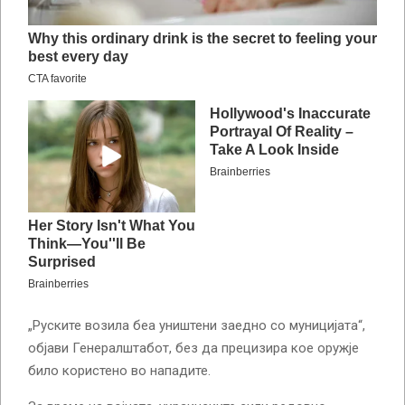
„Руските возила беа уништени заедно со муницијата“,
објави Генералштабот, без да прецизира кое оружје
било користено во нападите.