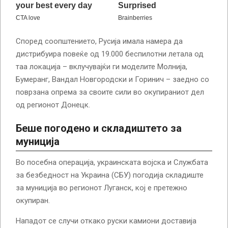
Според соопштението, Русија имала намера да
дистрибуира повеќе од 19.000 беспилотни летала од
таа локација – вклучувајќи ги моделите Молнија,
Бумеранг, Вандал Новгородски и Горинич – заедно со
поврзана опрема за своите сили во окупираниот дел
од регионот Донецк.
Беше погодено и складиштето за
муниција
Во посебна операција, украинската војска и Службата
за безбедност на Украина (СБУ) погодија складиште
за муниција во регионот Луганск, кој е претежно
окупиран.
Нападот се случи откако руски камиони доставија