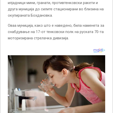
илјадници мини, гранати, противтенковски ракети и
друга муниција до силите стационирани во близина на
окупираната Бохдановка.
Оваа муниција, како што е наведено, била наменета за
снабдување на 17-от тенковски полк на руската 70-та
моторизирана стрелачка дивизија.