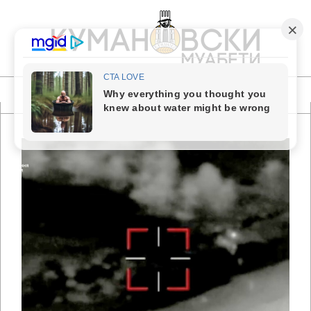
Skip
to
content
КУМАНОВСКИ
МУАБЕТИ
Primary
Navigation
Menu