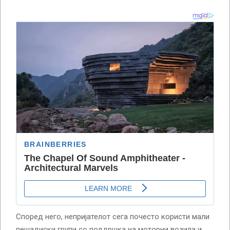
Според него, непријателот сега почесто користи мали
пешадиски групи со поддршка на моторни возила и