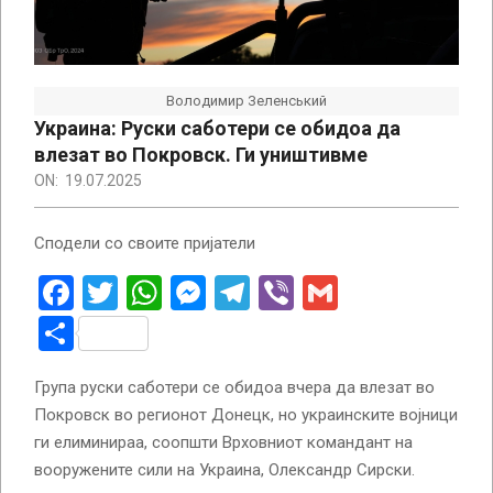
Володимир Зеленський
Украина: Руски саботери се обидоа да
влезат во Покровск. Ги уништивме
ON:
19.07.2025
Сподели со своите пријатели
Facebook
Twitter
WhatsApp
Messenger
Telegram
Viber
Gmail
Share
Група руски саботери се обидоа вчера да влезат во
Покровск во регионот Донецк, но украинските војници
ги елиминираа, соопшти Врховниот командант на
вооружените сили на Украина, Олександр Сирски.