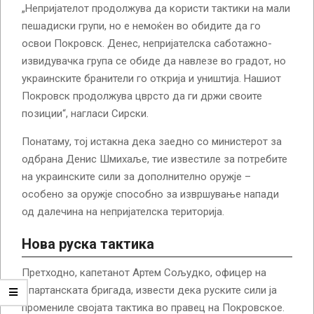
„Непријателот продолжува да користи тактики на мали
пешадиски групи, но е немоќен во обидите да го
освои Покровск. Денес, непријателска саботажно-
извидувачка група се обиде да навлезе во градот, но
украинските бранители го открија и уништија. Нашиот
Покровск продолжува цврсто да ги држи своите
позиции“, нагласи Сирски.
Понатаму, тој истакна дека заедно со министерот за
одбрана Денис Шмихаље, тие известиле за потребите
на украинските сили за дополнително оружје –
особено за оружје способно за извршување напади
од далечина на непријателска територија.
Нова руска тактика
Претходно, капетанот Артем Сољудко, офицер на
Спартанската бригада, извести дека руските сили ја
промениле својата тактика во правец на Покровское.