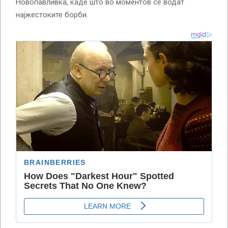
Новопавливка, каде што во моментов се водат
најжестоките борби.