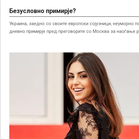
Безусловно примирје?
Украина, заедно со своите европски сојузници, неуморно п
дневно примирје пред преговорите со Москва за наоѓање 