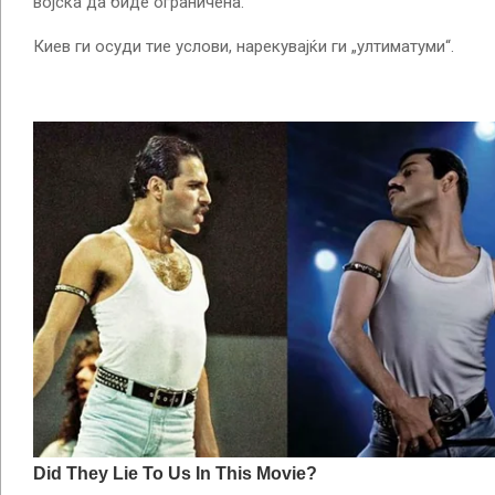
војска да биде ограничена.
Киев ги осуди тие услови, нарекувајќи ги „ултиматуми“.