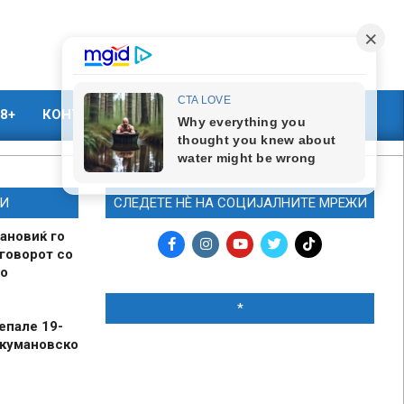
8+
КОНТАКТ
МАРКЕТИНГ
И
СЛЕДЕТЕ НЀ НА СОЦИЈАЛНИТЕ МРЕЖИ
ановиќ го
говорот со
о
*
епале 19-
 кумановско