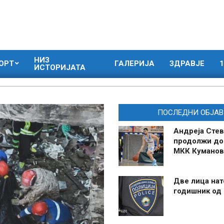
НИЗ
ОРТ
ГАЛЕРИЈА
ЗДРАВЈЕ
1
ИСТОРИЈАТА
ПОСЛЕДНИ ОБЈАВ
Андреја Стев
продолжи до
МКК Куманов
Две лица нат
годишник од