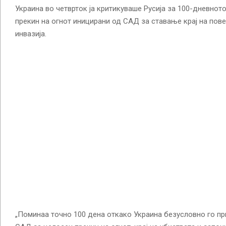
Украина во четврток ја критикуваше Русија за 100-дневнот
прекин на огнот иницирани од САД за ставање крај на пов
инвазија.
„Поминаа точно 100 дена откако Украина безусловно го п