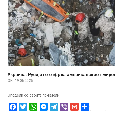
Украина: Русија го отфрла американскиот миров
ON:
19.06.2025
Сподели со своите пријатели
Facebook
Twitter
WhatsApp
Messenger
Telegram
Viber
Gmail
Share