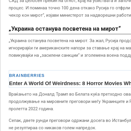
САД за целосен прекин на огнот, крај на убиствата и запо
процес. И поминаа точно 100 дена откако Русија го отфрли
чекор кон мирот“, изјави министерот за надворешни работи
„Украина останува посветена на мирот“
„Украина останува посветена на мирот. За жал, Русија прод
игнорирајќи ги американските напори за ставање крај на ма
повикувајќи на „засилени санкции“ и зголемена воена под
Враќањето на Доналд Трамп во Белата куќа претходно ов
продолжување на мировните преговори меѓу Украинците и Р
пролетта 2022 година.
Сепак, двете рунди преговори одржани досега во Истанбул,
не резултираа со никаков голем напредок.