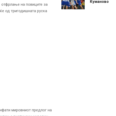
Куманово
о отфрлање на повиците за
еќе од тригодишната руска
рифати мировниот предлог на