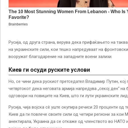
Русија, од друга страна, верува дека прифаќањето на так
на украинските сили, кои тешко напредуваат на фронтовски
вооружат благодарение на западните воени залихи.
Киев ги осуди руските услови
Но, се чини дека рускиот претседател Владимир Путин, кој
четвртокот дека неговата армија напредува „секој ден“ на 
одговори на повиците на Киев, што ги лути украинските лид
Русија, чија војска сè уште окупира речиси 20 проценти од т
Киев да ги повлече своите сили од четири региони за кои 
анектирала, Украина да се откаже од членството во НАТО и