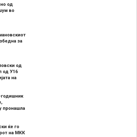
но од
шум во
мановскиот
збедна за
ловски од
л од У16
јата на
-годишник
,
у пронашла
ски ќе го
рот на МКК