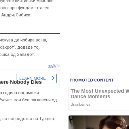
чнување вистински мировен
 овој прв фундаментален
 Андриј Сибиха.
олжува да избира војна,
сакрот“, додаде тој,
дршка од Западот.
аа година овозможи
усите, кои беа заглавени од
 со посредство на Турција,