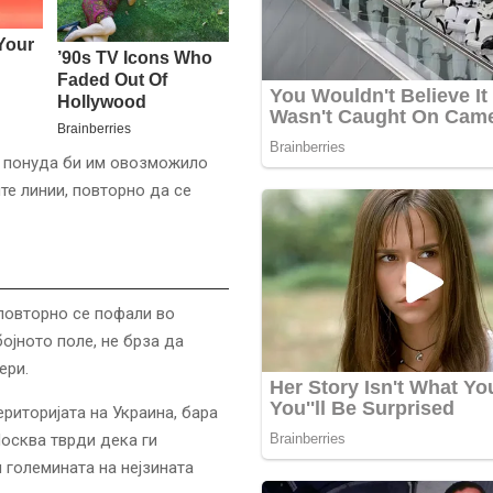
ва понуда би им овозможило
те линии, повторно да се
 повторно се пофали во
бојното поле, не брза да
ери.
ериторијата на Украина, бара
Москва тврди дека ги
 големината на нејзината