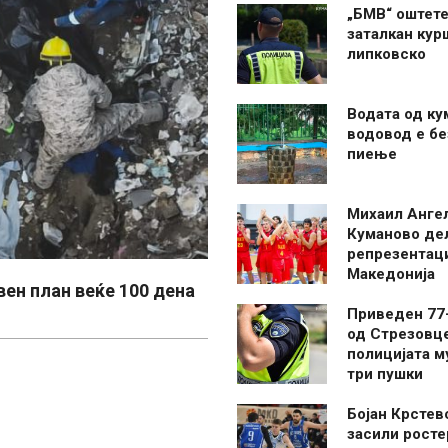
„БМВ“ оштете
заталкан кур
липковско
Водата од ку
водовод е бе
пиење
Михаил Анге
Куманово де
репрезентаци
Македонија
ен план веќе 100 дена
Приведен 77
од Стрезовце
полицијата м
три пушки
Бојан Крстев
засили росте