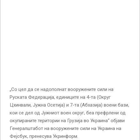
„Со цел да се надополнат вооружените сили на
Руската Федерација, единиците на 4-та (Округ
Цхинвали, Јужна Осетија) и 7-та (Абхазија) воени бази,
кои се дел од Јужниот воен округ, беа префрлени од
окупираните територии на Грузија во Украина“ објави
Генералштабот на вооружените сили на Украина на
Фејсбук, пренесува Укринформ.