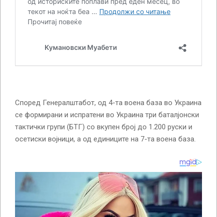
Според Генералштабот, од 4-та воена база во Украина
се формирани и испратени во Украина три баталјонски
тактички групи (БТГ) со вкупен број до 1.200 руски и
осетиски војници, а од единиците на 7-та воена база.