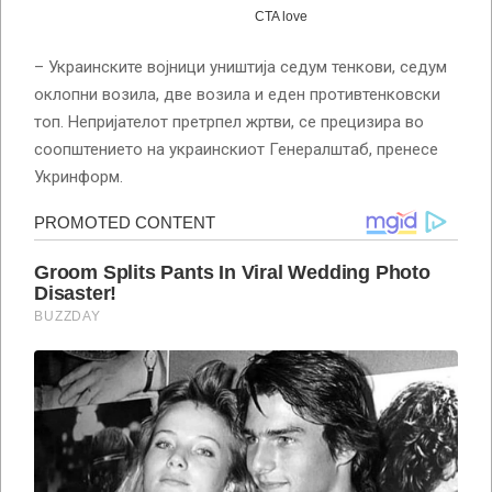
– Украинските војници уништија седум тенкови, седум
оклопни возила, две возила и еден противтенковски
топ. Непријателот претрпел жртви, се прецизира во
соопштението на украинскиот Генералштаб, пренесе
Укринформ.