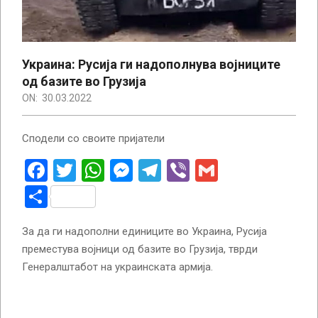
Украина: Русија ги надополнува војниците
од базите во Грузија
ON:
30.03.2022
Сподели со своите пријатели
Facebook
Twitter
WhatsApp
Messenger
Telegram
Viber
Gmail
Share
За да ги надополни единиците во Украина, Русија
преместува војници од базите во Грузија, тврди
Генералштабот на украинската армија.