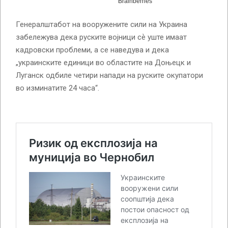
Генералштабот на вооружените сили на Украина
забележува дека руските војници сѐ уште имаат
кадровски проблеми, а се наведува и дека
„украинските единици во областите на Доњецк и
Луганск одбиле четири напади на руските окупатори
во изминатите 24 часа“.