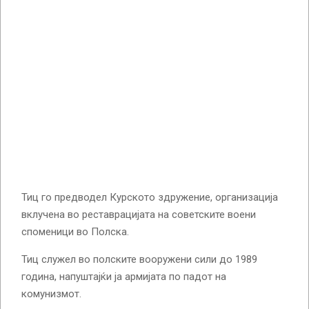
Тиц го предводел Курското здружение, организација
вклучена во реставрацијата на советските воени
споменици во Полска.
Тиц служел во полските вооружени сили до 1989
година, напуштајќи ја армијата по падот на
комунизмот.