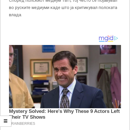
Според полскиот медиум ТВП, тој често се појавувал
во руските медиуми каде што ја критикувал полската
влада.