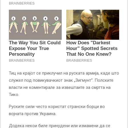
Тиц на крајот се приклучил на руската армија, каде што
служел под повикувачкиот знак „Зигмунт“. Полските
власти не коментирале за извештаите за смртта на
Тико.
Руските сили често користат странски борци во
војната против Украина.
Додека некои биле принудени или измамени да се