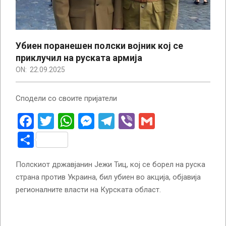
Убиен поранешен полски војник кој се
приклучил на руската армија
ON:
22.09.2025
Сподели со своите пријатели
Facebook
Twitter
WhatsApp
Messenger
Telegram
Viber
Gmail
Share
Полскиот државјанин Јежи Тиц, кој се борел на руска
страна против Украина, бил убиен во акција, објавија
регионалните власти на Курската област.