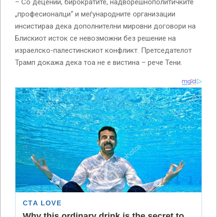
– Со децении, бирократите, надворешнополитичките
„професионалци“ и меѓународните организации
инсистираа дека дополнителни мировни договори на
Блискиот исток се невозможни без решение на
израелско-палестинскиот конфликт. Претседателот
Трамп докажа дека тоа не е вистина – рече Тени.