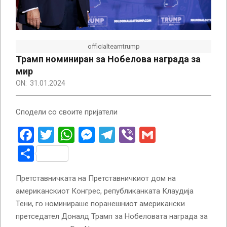
officialteamtrump
Трамп номиниран за Нобелова награда за
мир
ON:
31.01.2024
Сподели со своите пријатели
Facebook
Twitter
WhatsApp
Messenger
Telegram
Viber
Gmail
Share
Претставничката на Претставничкиот дом на
американскиот Конгрес, републиканката Клаудија
Тени, го номинираше поранешниот американски
претседател Доналд Трамп за Нобеловата награда за