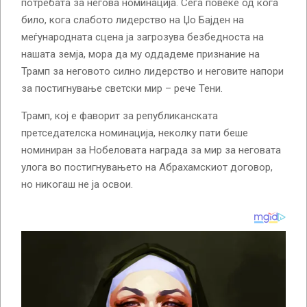
потребата за негова номинација. Сега повеќе од кога
било, кога слабото лидерство на Џо Бајден на
меѓународната сцена ја загрозува безбедноста на
нашата земја, мора да му оддадеме признание на
Трамп за неговото силно лидерство и неговите напори
за постигнување светски мир – рече Тени.
Трамп, кој е фаворит за републиканската
претседателска номинација, неколку пати беше
номиниран за Нобеловата награда за мир за неговата
улога во постигнувањето на Абрахамскиот договор,
но никогаш не ја освои.