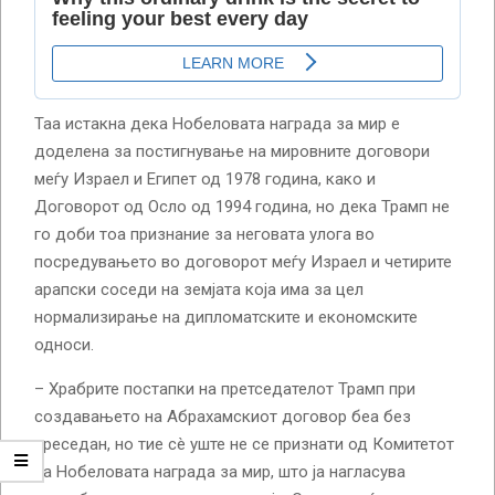
Таа истакна дека Нобеловата награда за мир е
доделена за постигнување на мировните договори
меѓу Израел и Египет од 1978 година, како и
Договорот од Осло од 1994 година, но дека Трамп не
го доби тоа признание за неговата улога во
посредувањето во договорот меѓу Израел и четирите
арапски соседи на земјата која има за цел
нормализирање на дипломатските и економските
односи.
– Храбрите постапки на претседателот Трамп при
создавањето на Абрахамскиот договор беа без
преседан, но тие сè уште не се признати од Комитетот
за Нобеловата награда за мир, што ја нагласува