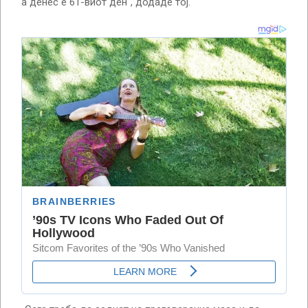
а денес е 61-виот ден“, додаде тој.