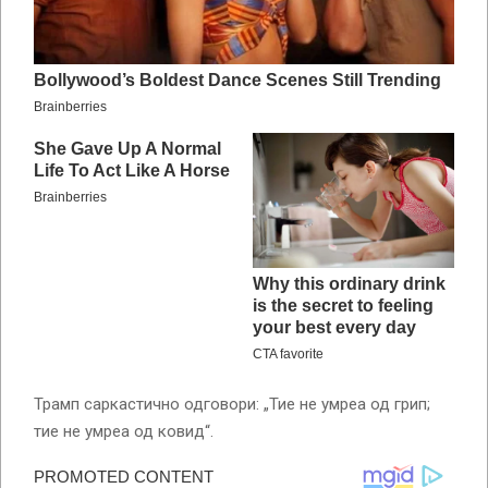
Трамп саркастично одговори: „Тие не умреа од грип;
тие не умреа од ковид“.