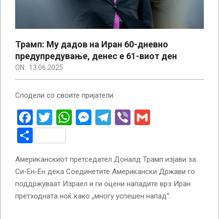
Трамп: Му дадов на Иран 60-дневно
предупредување, денес е 61-виот ден
ON:
13.06.2025
Сподели со своите пријатели
Facebook
Twitter
WhatsApp
Messenger
Telegram
Viber
Gmail
Share
Американскиот претседател Доналд Трамп изјави за
Си-Ен-Ен дека Соединетите Американски Држави го
поддржуваат Израел и ги оцени нападите врз Иран
претходната ноќ како „многу успешен напад“.