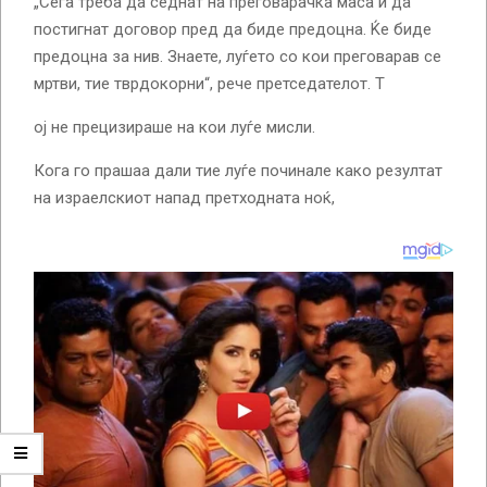
„Сега треба да седнат на преговарачка маса и да
постигнат договор пред да биде предоцна. Ќе биде
предоцна за нив. Знаете, луѓето со кои преговарав се
мртви, тие тврдокорни“, рече претседателот. Т
ој не прецизираше на кои луѓе мисли.
Кога го прашаа дали тие луѓе починале како резултат
на израелскиот напад претходната ноќ,