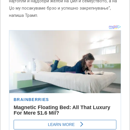
најтопли и најдобри желби на Џил и семејството, а на
Џо му посакуваме брзо и успешно закрепнување“,
напиша Трамп.