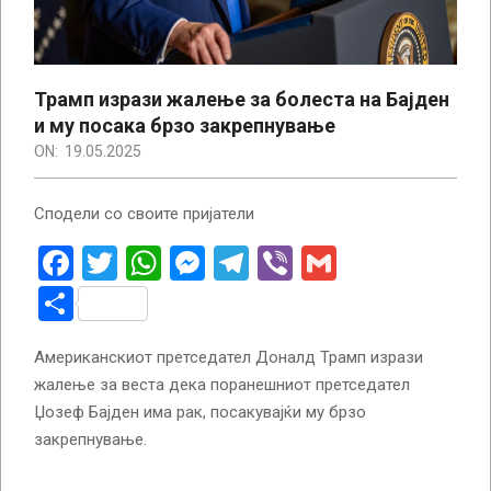
Трамп изрази жалење за болеста на Бајден
и му посака брзо закрепнување
ON:
19.05.2025
Сподели со своите пријатели
Facebook
Twitter
WhatsApp
Messenger
Telegram
Viber
Gmail
Share
Американскиот претседател Доналд Трамп изрази
жалење за веста дека поранешниот претседател
Џозеф Бајден има рак, посакувајќи му брзо
закрепнување.