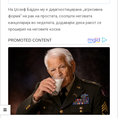
На Џозеф Бајден му е дијагностицирана „агресивна
форма“ на рак на простата, соопшти неговата
канцеларија во неделата, додавајќи дека ракот се
проширил на неговите коски.