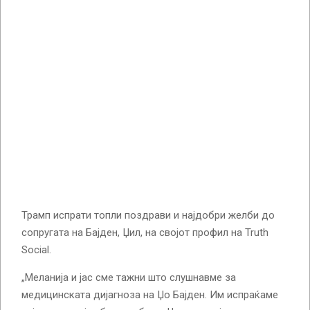
Трамп испрати топли поздрави и најдобри желби до
сопругата на Бајден, Џил, на својот профил на Truth
Social.
„Меланија и јас сме тажни што слушнавме за
медицинската дијагноза на Џо Бајден. Им испраќаме