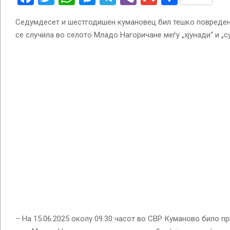
Седумдесет и шестгодишен кумановец бил тешко повреден
се случила во селото Младо Нагоричане меѓу „хјунади“ и „су
– На 15.06.2025 околу 09.30 часот во СВР Куманово било пр