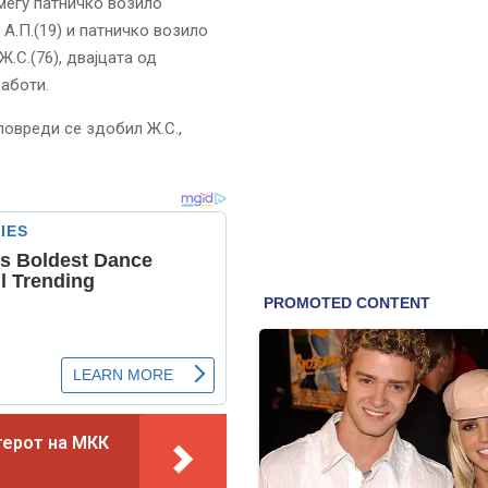
меѓу патничко возило
 А.П.(19) и патничко возило
.С.(76), двајцата од
аботи.
повреди се здобил Ж.С.,
терот на МКК