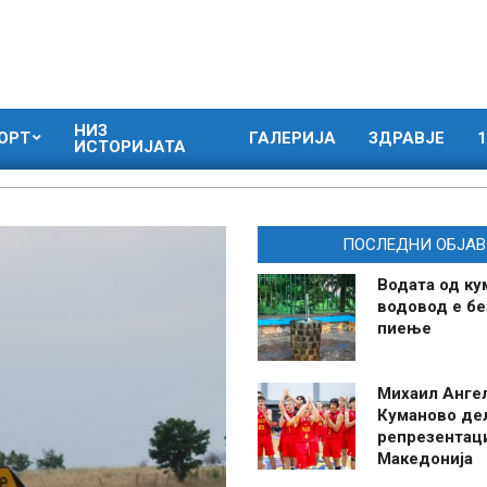
НИЗ
ОРТ
ГАЛЕРИЈА
ЗДРАВЈЕ
1
ИСТОРИЈАТА
ПОСЛЕДНИ ОБЈАВ
Водата од ку
водовод е бе
пиење
Михаил Анге
Куманово де
репрезентаци
Македонија