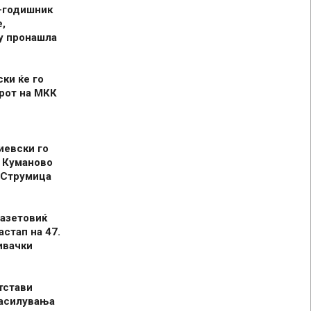
-годишник
,
у пронашла
ски ќе го
рот на МКК
иевски го
 Куманово
 Струмица
азетовиќ
астап на 47.
ивачки
тстави
засилувања