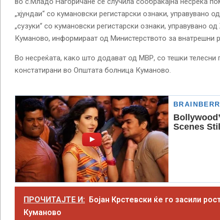
во с.Младо Нагоричане се случила сообраќајна несреќа по
„хјундаи“ со кумановски регистарски ознаки, управувано од
„сузуки“ со кумановски регистарски ознаки, управувано од Ж
Куманово, информираат од Министерството за внатрешни р
Во несреќата, како што додават од МВР, со тешки телесни 
констатирани во Општата болница Куманово.
ПРОЧИТАЈТЕ И:
Бојан Крстевски ќе го засили рос
Куманово