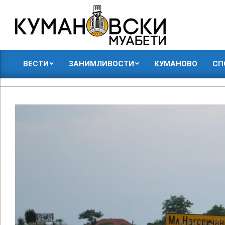
Skip
to
content
КУМАНОВСКИ
ВЕСТИ
ЗАНИМЛИВОСТИ
КУМАНОВО
СП
МУАБЕТИ
Primary
Navigation
Menu