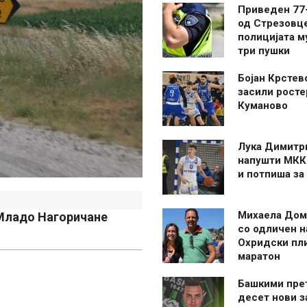
Приведен 77
од Стрезовце
полицијата м
три пушки
Бојан Крстев
засили росте
Куманово
Лука Димитр
напушти МКК
и потпиша за
Михаела Дом
 Младо Нагоричане
со одличен н
Охридски пл
маратон
Башкими пре
десет нови 