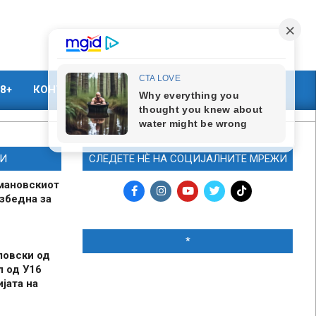
8+
КОНТАКТ
МАРКЕТИНГ
И
СЛЕДЕТЕ НЀ НА СОЦИЈАЛНИТЕ МРЕЖИ
мановскиот
збедна за
*
ловски од
л од У16
јата на