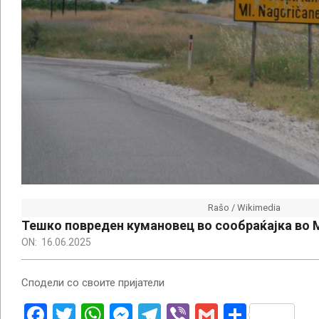
Rašo / Wikimedia
Тешко повреден кумановец во сообраќајка во
ON:
16.06.2025
Сподели со своите пријатели
Facebook
Twitter
WhatsApp
Messenger
Telegram
Viber
Gmail
Share