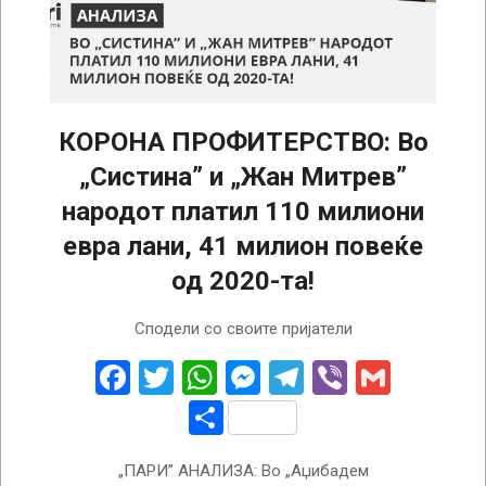
КОРОНА ПРОФИТЕРСТВО: Во
„Систина” и „Жан Митрев”
народот платил 110 милиони
евра лани, 41 милион повеќе
од 2020-та!
2022-
Сподели со своите пријатели
04-
18
Facebook
Twitter
WhatsApp
Messenger
Telegram
Viber
Gmail
Share
„ПАРИ” АНАЛИЗА: Во „Аџибадем