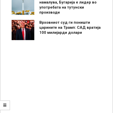
намалува, Бугарија е лидер во
употребата на тутунски
производи
Врховниот суд ги поништи
царините на Трамп: САД вратија
100 милијарди долари