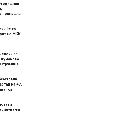
-годишник
,
у пронашла
ски ќе го
рот на МКК
иевски го
 Куманово
 Струмица
азетовиќ
астап на 47.
ивачки
тстави
засилувања