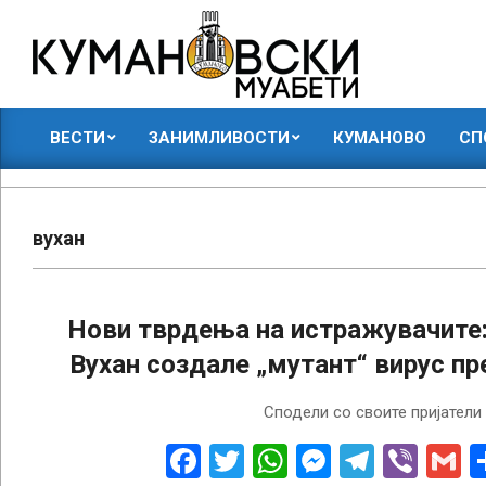
Skip
to
content
КУМАНОВСКИ
ВЕСТИ
ЗАНИМЛИВОСТИ
КУМАНОВО
СП
МУАБЕТИ
Primary
Navigation
Menu
вухан
Нови тврдења на истражувачите:
Вухан создале „мутант“ вирус п
2023-
Сподели со своите пријатели
06-
14
Facebook
Twitter
WhatsApp
Messenge
Telegr
Vibe
G