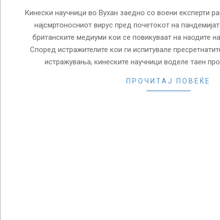
Кинески научници во Вухан заедно со воени експерти р
најсмртоносниот вирус пред почетокот на пандемијат
британските медиуми кои се повикуваат на наодите на
Според истражителите кои ги испитувале пресретнатит
истражувања, кинеските научници воделе таен про
ПРОЧИТАЈ ПОВЕЌЕ