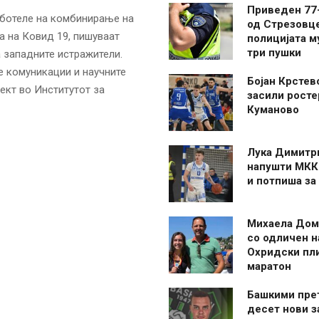
Приведен 77
аботеле на комбинирање на
од Стрезовце
а на Ковид 19, пишуваат
полицијата м
три пушки
 западните истражители.
е комуникации и научните
Бојан Крстев
ект во Институтот за
засили росте
Куманово
Лука Димитр
напушти МКК
и потпиша за
Михаела Дом
со одличен н
Охридски пл
маратон
Башкими пре
десет нови 