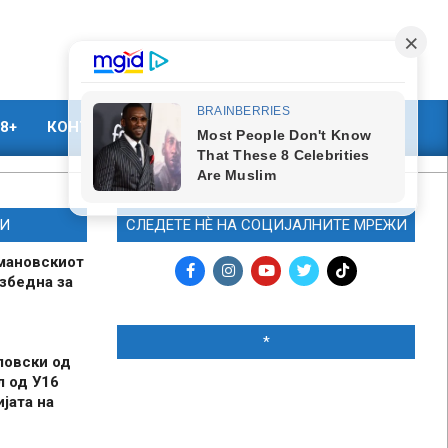
8+
КОНТАКТ
МАРКЕТИНГ
И
СЛЕДЕТЕ НЀ НА СОЦИЈАЛНИТЕ МРЕЖИ
мановскиот
збедна за
*
ловски од
л од У16
јата на