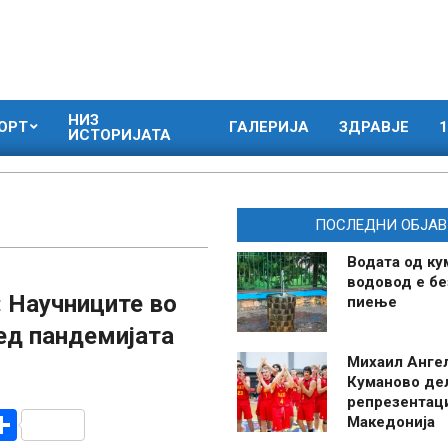
НИЗ
ОРТ
ГАЛЕРИЈА
ЗДРАВЈЕ
1
ИСТОРИЈАТА
ПОСЛЕДНИ ОБЈАВ
Водата од ку
водовод е бе
 Научниците во
пиење
ред пандемијата
Михаил Анге
Куманово де
репрезентаци
r
am
r
mail
Share
Македонија