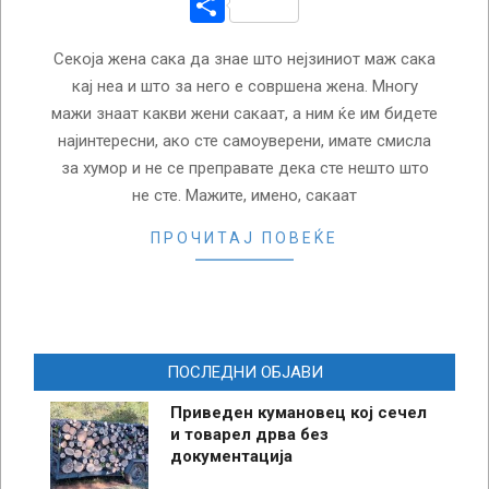
Share
Секоја жена сака да знае што нејзиниот маж сака
кај неа и што за него е совршена жена. Многу
мажи знаат какви жени сакаат, а ним ќе им бидете
најинтересни, ако сте самоуверени, имате смисла
за хумор и не се преправате дека сте нешто што
не сте. Мажите, имено, сакаат
ПРОЧИТАЈ ПОВЕЌЕ
ПОСЛЕДНИ ОБЈАВИ
Приведен кумановец кој сечел
и товарел дрва без
документација