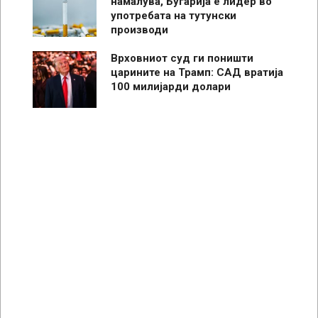
намалува, Бугарија е лидер во
употребата на тутунски
производи
Врховниот суд ги поништи
царините на Трамп: САД вратија
100 милијарди долари