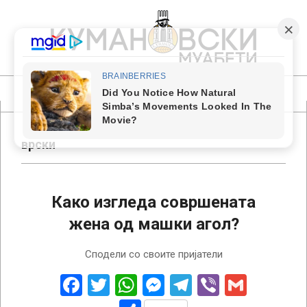
Skip
to
content
КУМАНОВСКИ
МУАБЕТИ
Primary
Navigation
Menu
врски
Како изгледа совршената
жена од машки агол?
2018-
Сподели со своите пријатели
06-
28
Facebook
Twitter
WhatsApp
Messenger
Telegram
Viber
Gmail