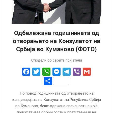
Одбележана годишнината од
отворањето на Конзулатот на
Србија во Куманово (ФОТО)
2025-
Сподели со своите пријатели
10-
30
Facebook
Twitter
WhatsApp
Messenger
Telegram
Viber
Gmail
Share
По повод годишнината од отворањето на
канцеларијата на Конзулатот на Република Србија
во Куманово, беше одржана свеченост на која
присуствуваа бројни гости и претставници на