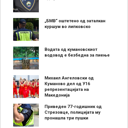
„БМВ“ оштетено од заталкан
куршум во липковско
Водата од кумановскиот
водовод е безбедна за пиење
Михаил Ангеловски од
Куманово дел од У16
репрезентацијата на
Македонија
Приведен 77-годишник од
Стрезовце, полицијата му
пронашла три пушки