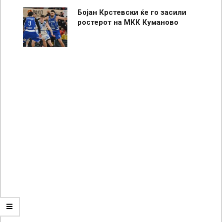
Бојан Крстевски ќе го засили
ростерот на МКК Куманово