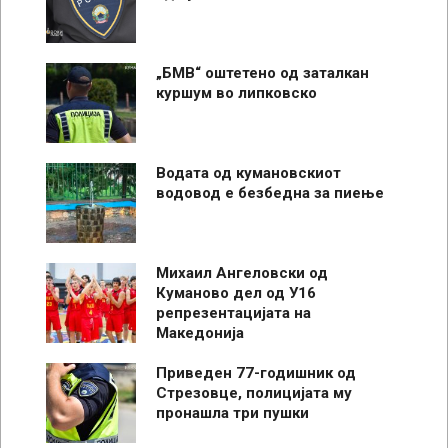
„БМВ“ оштетено од заталкан
куршум во липковско
Водата од кумановскиот
водовод е безбедна за пиење
Михаил Ангеловски од
Куманово дел од У16
репрезентацијата на
Македонија
Приведен 77-годишник од
Стрезовце, полицијата му
пронашла три пушки