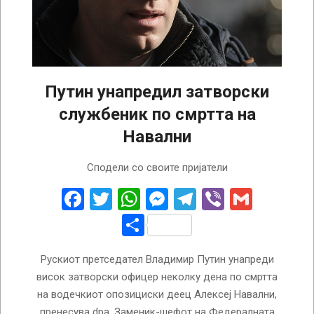
Путин унапредил затворски
службеник по смртта на
Навални
2024-
Сподели со своите пријатели
02-
21
Facebook
Twitter
WhatsApp
Messenger
Telegram
Viber
Gmail
Share
Рускиот претседател Владимир Путин унапреди
висок затворски офицер неколку дена по смртта
на водечкиот опозициски деец Алексеј Навални,
пренесува dpa. Заменик-шефот на Федералната