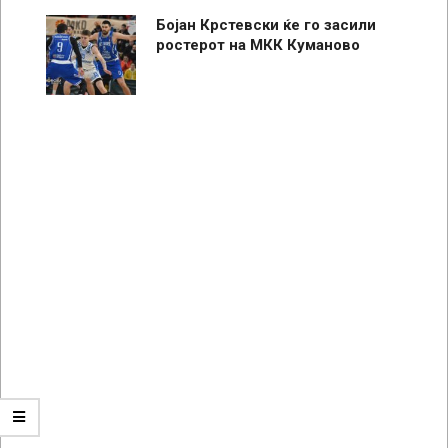
Бојан Крстевски ќе го засили
ростерот на МКК Куманово