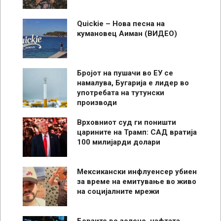
Quickie – Нова песна на
кумановец Аиман (ВИДЕО)
Бројот на пушачи во ЕУ се
намалува, Бугарија е лидер во
употребата на тутунски
производи
Врховниот суд ги поништи
царините на Трамп: САД вратија
100 милијарди долари
Мексикански инфлуенсер убиен
за време на емитување во живо
на социјалните мрежи
Берзите во зелено, нафтата