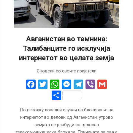
Авганистан во темнина:
Талибанците го исклучија
интернетот во целата земја
2025-
Сподели со своите пријатели
09-
30
Facebook
Twitter
WhatsApp
Messenger
Telegram
Viber
Gmail
Share
По неколку локални случаи на блокирање на
интернетот во делови од Авганистан, утрово
земјата се разбуди со целосна
телекомуникациска блокада. Причината за ова е