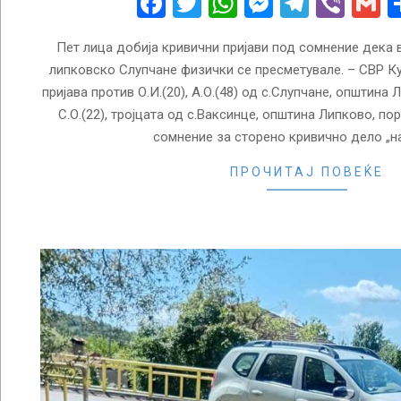
Facebook
Twitter
WhatsApp
Messenge
Telegr
Vibe
G
Пет лица добија кривични пријави под сомнение дека в
липковско Слупчане физички се пресметувале. – СВР К
пријава против О.И.(20), А.О.(48) од с.Слупчане, општина Л
С.О.(22), тројцата од с.Ваксинце, општина Липково, п
сомнение за сторено кривично дело „на
ПРОЧИТАЈ ПОВЕЌЕ