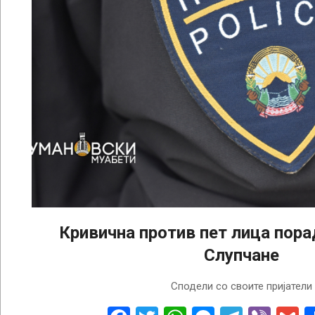
Кривична против пет лица пора
Слупчане
2026-
Сподели со своите пријатели
06-
02