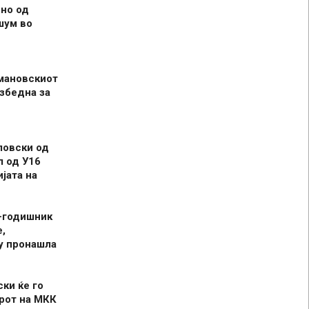
но од
шум во
мановскиот
збедна за
ловски од
л од У16
јата на
-годишник
,
у пронашла
ски ќе го
рот на МКК