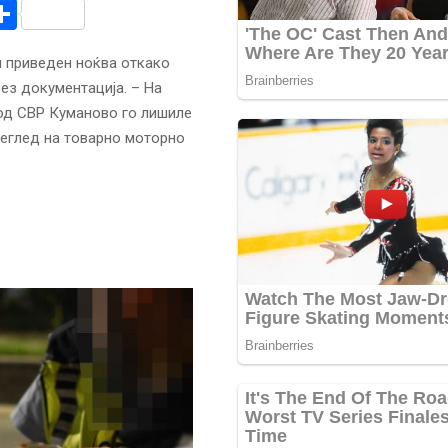
r
am
r
mail
Share
 приведен ноќва откако
ез документација. – На
 од СВР Куманово го лишиле
преглед на товарно моторно