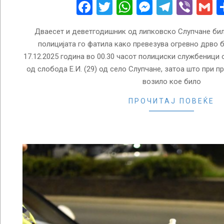
17
Facebook
Twitter
WhatsApp
Messenge
Telegr
Vibe
G
Дваесет и деветгодишник од липковско Слупчане бил
полицијата го фатила како превезува огревно дрво б
17.12.2025 година во 00.30 часот полициски службеници
од слобода Е.И. (29) од село Слупчане, затоа што при 
возило кое било
ПРОЧИТАЈ ПОВЕЌЕ