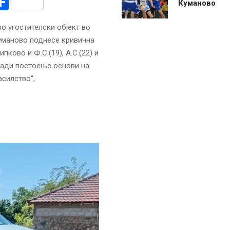
r
am
r
mail
Share
Куманово
о угостителски објект во
уманово поднесе кривична
ипково и Ф.С.(19), А.С.(22) и
оради постоење основи на
силство“,