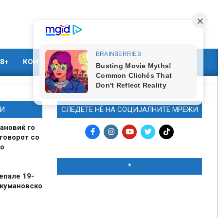
8+
КОНТАКТ
МАРКЕТИНГ
И
СЛЕДЕТЕ НЀ НА СОЦИЈАЛНИТЕ МРЕЖИ
ановиќ го
говорот со
о
*
епале 19-
 кумановско