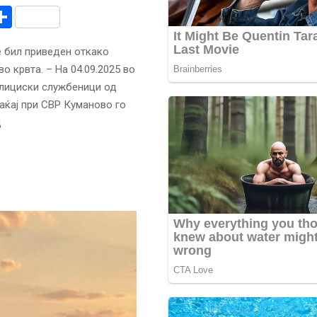
r
am
r
mail
Share
 бил приведен откако
о крвта. – На 04.09.2025 во
олициски службеници од
аќај при СВР Куманово го
д