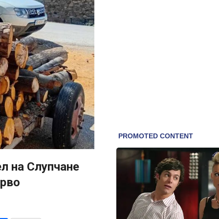
ел на Слупчане
дрво