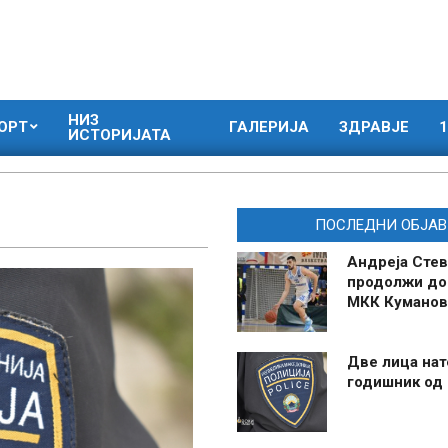
НИЗ
ОРТ
ГАЛЕРИЈА
ЗДРАВЈЕ
1
ИСТОРИЈАТА
ПОСЛЕДНИ ОБЈАВ
Андреја Стев
продолжи до
МКК Куманов
Две лица нат
годишник од