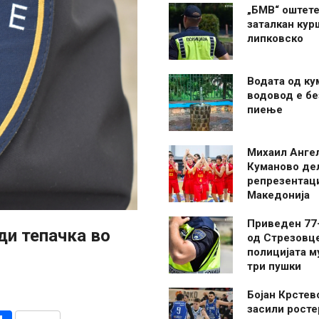
„БМВ“ оштете
заталкан кур
липковско
Водата од ку
водовод е бе
пиење
Михаил Анге
Куманово де
репрезентаци
Македонија
Приведен 77
ди тепачка во
од Стрезовце
полицијата м
три пушки
Бојан Крстев
засили росте