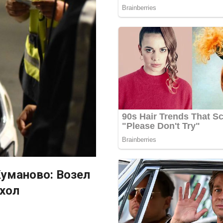
Куманово: Возел
охол