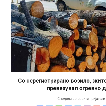
Со нерегистрирано возило, жит
превезувал огревно 
2025-
Сподели со своите пријатели
12-