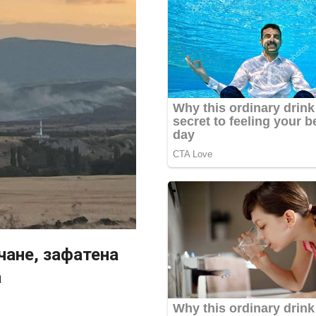
чане, зафатена
а