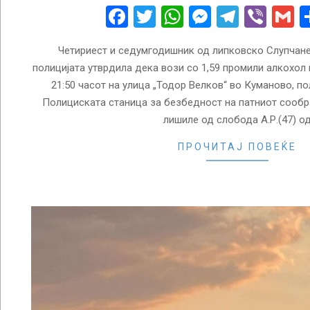
05
Facebook
Twitter
WhatsApp
Messenge
Telegr
Vibe
G
Четириест и седумгодишник од липковско Слупчане
полицијата утврдила дека вози со 1,59 промили алкохол в
21:50 часот на улица „Тодор Велков“ во Куманово, п
Полициската станица за безбедност на патниот сообр
лишиле од слобода А.Р.(47) о
ПРОЧИТАЈ ПОВЕЌЕ