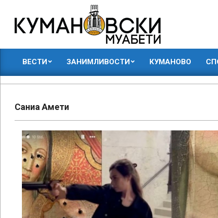
Skip
to
content
КУМАНОВСКИ
ВЕСТИ
ЗАНИМЛИВОСТИ
КУМАНОВО
СП
МУАБЕТИ
Primary
Navigation
Menu
Саниа Амети