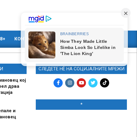
8+
КОНТАКТ
МАРКЕТИНГ
И
СЛЕДЕТЕ НЀ НА СОЦИЈАЛНИТЕ МРЕЖИ
мановец кој
рел дрва
ација
*
епале и
мановец