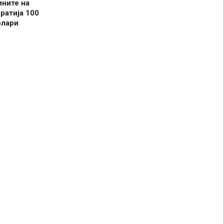
ините на
ратија 100
олари