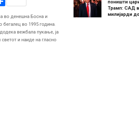
r
am
r
mail
Share
поништи цар
Трамп: САД в
милијарди д
на во денешна Босна и
о бегалец во 1995 година.
 додека вежбала пукање, ја
 светот и наиде на гласно