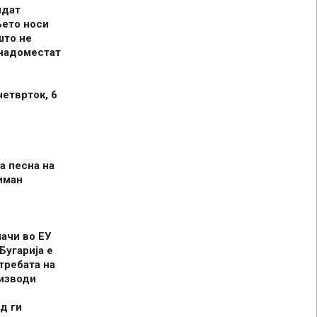
идат
њето носи
што не
 надоместат
четврток, 6
а песна на
иман
шачи во ЕУ
Бугарија е
требата на
оизводи
д ги