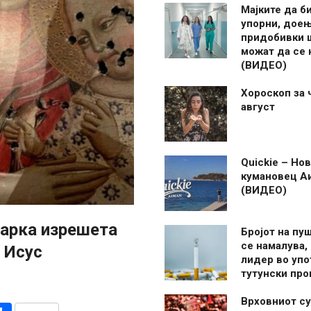
Мајките да б
упорни, дое
придобивки 
можат да се
(ВИДЕО)
Хороскоп за 
август
Quickie – Нов
кумановец А
(ВИДЕО)
чарка изрешета
Бројот на пу
се намалува, 
 Исус
лидер во упо
тутунски пр
Врховниот су