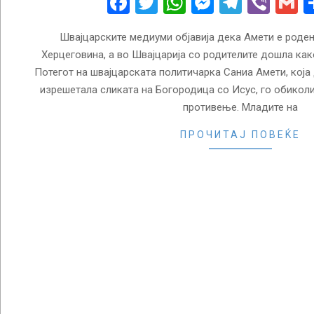
Facebook
Twitter
WhatsApp
Messenge
Telegr
Vibe
G
Швајцарските медиуми објавија дека Амети е роде
Херцеговина, а во Швајцарија со родителите дошла как
Потегот на швајцарската политичарка Саниа Амети, која
изрешетала сликата на Богородица со Исус, го обиколи
противење. Младите на
ПРОЧИТАЈ ПОВЕЌЕ