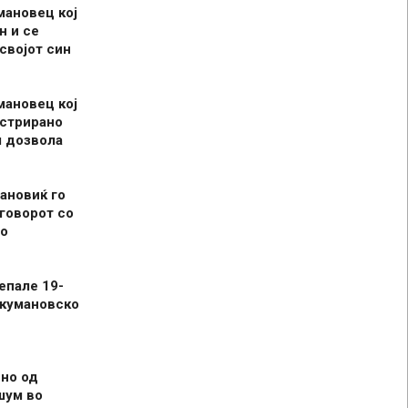
мановец кој
н и се
 својот син
мановец кој
истрирано
л дозвола
ановиќ го
говорот со
о
епале 19-
 кумановско
но од
шум во