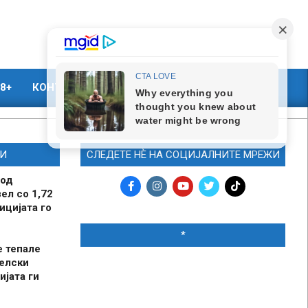
8+
КОНТАКТ
МАРКЕТИНГ
И
СЛЕДЕТЕ НЀ НА СОЦИЈАЛНИТЕ МРЕЖИ
 од
ел со 1,72
ицијата го
*
е тепале
елски
ијата ги