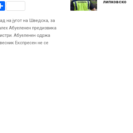
липковско
r
am
r
mail
Share
ад на југот на Шведска, за
Салех Абуеленен предизвика
нистри. Абуеленен одржа
 весник Експресен не се