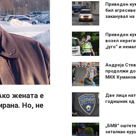
Приведен ку
бил агресиве
заканувал на
Приведен ку
возел нерег
„југо“ и нема
Андреја Стев
продолжи до
МКК Куманов
Ако жената е
Две лица нат
годишник од
рана. Но, не
„БМВ“ оштете
заталкан кур