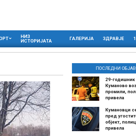
НИЗ
ОРТ
ГАЛЕРИЈА
ЗДРАВЈЕ
1
ИСТОРИЈАТА
ПОСЛЕДНИ ОБЈАВ
29-годишник
Куманово воз
промили, пол
привела
Кумановци с
пред угостит
објект, полиц
привела