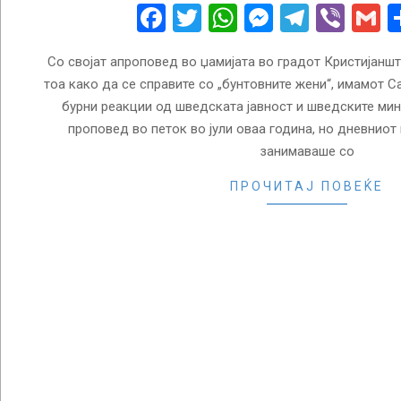
30
Facebook
Twitter
WhatsApp
Messenge
Telegr
Vibe
G
Со својат апроповед во џамијата во градот Кристијаншт
тоа како да се справите со „бунтовните жени“, имамот 
бурни реакции од шведската јавност и шведските ми
проповед во петок во јули оваа година, но дневниот
занимаваше со
ПРОЧИТАЈ ПОВЕЌЕ