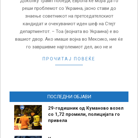
Доколку Трамп победи, Европа ќе мора да го
реши проблемот со Украина, јасно стави до
знаење советникот на претседателскиот
кандидат и очекуваниот иден шеф на Стејт
департментот. – Тоа (војната во Украина) е во
вашиот двор. Ако имаше војна во Мексико, ние ќе
го завршивме најголемиот дел, ако не и
ПРОЧИТАЈ ПОВЕЌЕ
ПОСЛЕДНИ ОБЈАВИ
29-годишник од Куманово возел
со 1,72 промили, полицијата го
привела