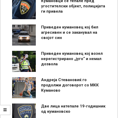
Кумановци се тепале пред
угостителски објект, полицијата
ги привела
Приведен кумановец кој бил
агресивен и се заканувал на
својот син
Приведен кумановец кој возел
нерегистрирано „југо“ и немал
дозвола
Андреја Стевановиќ го
продолжи договорот со МКК
Куманово
Две лица натепале 19-годишник
од кумановско