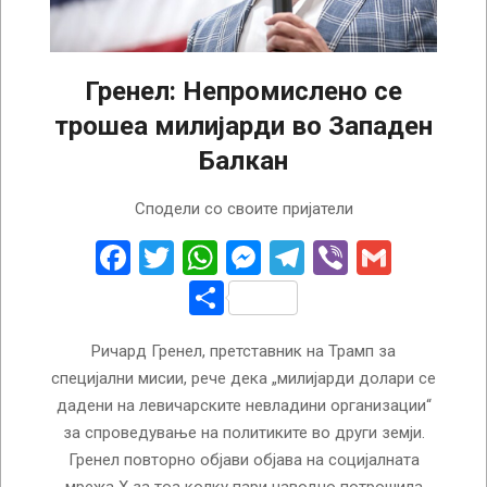
Гренел: Непромислено се
трошеа милијарди во Западен
Балкан
2025-
Сподели со своите пријатели
02-
10
Facebook
Twitter
WhatsApp
Messenger
Telegram
Viber
Gmail
Share
Ричард Гренел, претставник на Трамп за
специјални мисии, рече дека „милијарди долари се
дадени на левичарските невладини организации“
за спроведување на политиките во други земји.
Гренел повторно објави објава на социјалната