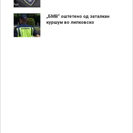
„БМВ“ оштетено од заталкан
куршум во липковско