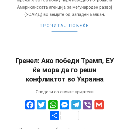
мрежа Х за тоа колку пари наводно потрошила
Американската агенција за меѓународен развој
(УСАИД) во земјите од Западен Балкан,
ПРОЧИТАЈ ПОВЕЌЕ
Гренел: Ако победи Трамп, ЕУ
ќе мора да го реши
конфликтот во Украина
2024-
Сподели со своите пријатели
07-
20
Facebook
Twitter
WhatsApp
Messenger
Telegram
Viber
Gmail
Share