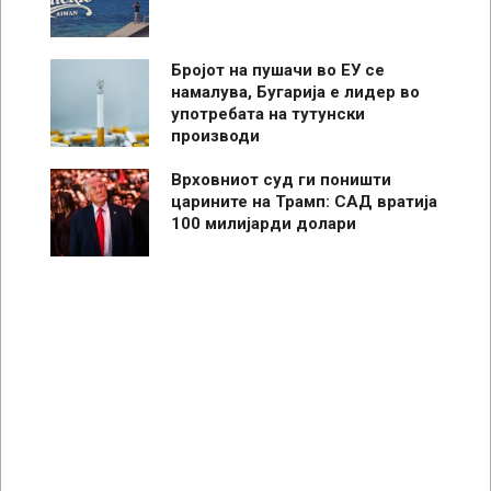
Бројот на пушачи во ЕУ се
намалува, Бугарија е лидер во
употребата на тутунски
производи
Врховниот суд ги поништи
царините на Трамп: САД вратија
100 милијарди долари