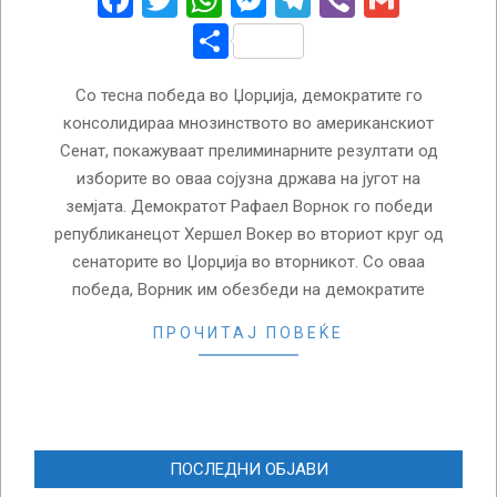
Facebook
Twitter
WhatsApp
Messenger
Telegram
Viber
Gmail
Share
Со тесна победа во Џорџија, демократите го
консолидираа мнозинството во американскиот
Сенат, покажуваат прелиминарните резултати од
изборите во оваа сојузна држава на југот на
земјата. Демократот Рафаел Ворнок го победи
републиканецот Хершел Вокер во вториот круг од
сенаторите во Џорџија во вторникот. Со оваа
победа, Ворник им обезбеди на демократите
ПРОЧИТАЈ ПОВЕЌЕ
ПОСЛЕДНИ ОБЈАВИ