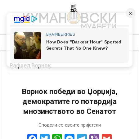
Skip
to
content
КУМАНОВСКИ
МУАБЕТИ
Primary
Navigation
Menu
Рафаел Ворнок
Ворнок победи во Џорџија,
демократите го потврдија
мнозинството во Сенатот
2022-
Сподели со своите пријатели
12-
07