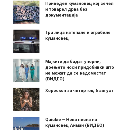
Приведен кумановец кој сечел
и товарел дрва без
документација
Три лица натепале и ограбиле
кумановец
Мајките да бидат упорни,
доењето носи придобивки што
не можат да се надоместат
(ВИДЕО)
Хороскоп за четврток, 6 август
Quickie – Нова песна на
кумановец Аиман (ВИДЕО)