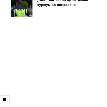
куршум во липковско