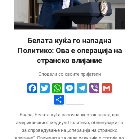
Белата куќа го нападна
Политико: Ова е операција на
странско влијание
2025-
Сподели со своите пријатели
08-
30
Facebook
Twitter
WhatsApp
Messenger
Telegram
Viber
Gmail
Share
Вчера, Белата куќа започна жесток напад врз
американскиот медиум Политико, обвинувајќи го
за спроведување на „операција на странско
влијание“. Причината за оваа реакција е статија во