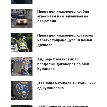
Приведен кумановец кој бил
агресивен и се заканувал на
својот син
Приведен кумановец кој возел
нерегистрирано „југо“ и немал
дозвола
Андреја Стевановиќ го
продолжи договорот со МКК
Куманово
Две лица натепале 19-годишник
од кумановско
„БМВ“ оштетено од заталкан