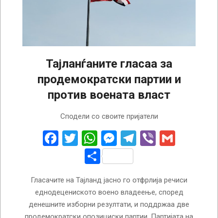
Тајланѓаните гласаа за
продемократски партии и
против воената власт
2023-
Сподели со своите пријатели
05-
15
Facebook
Twitter
WhatsApp
Messenger
Telegram
Viber
Gmail
Share
Гласачите на Тајланд јасно го отфрлија речиси
еднодецениското воено владеење, според
денешните изборни резултати, и поддржаа две
продемократски опозициски партии. Партијата на