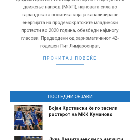
движење напред (МФП), најновата сила во
тајландската политика која ја канализираше
енергијата на продемократските младински
протести во 2020 година, обезбеди најмногу
гласови. Предводени од харизматичниот 42-
годишен Пит Лимјароенрат,
ПРОЧИТАЈ ПОВЕЌЕ
ПОСЛЕДНИ ОБЈАВИ
Бојан Крстевски ќе го засили
ростерот на МКК Куманово
Лука Димитриевски го напушти