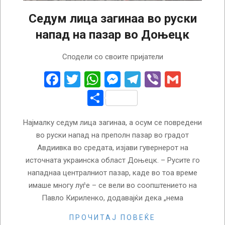
Седум лица загинаа во руски
напад на пазар во Доњецк
2022-
Сподели со своите пријатели
10-
12
Facebook
Twitter
WhatsApp
Messenger
Telegram
Viber
Gmail
Share
Најмалку седум лица загинаа, а осум се повредени
во руски напад на преполн пазар во градот
Авдиивка во средата, изјави гувернерот на
источната украинска област Доњецк. – Русите го
нападнаа централниот пазар, каде во тоа време
имаше многу луѓе – се вели во соопштението на
Павло Кириленко, додавајќи дека „нема
ПРОЧИТАЈ ПОВЕЌЕ