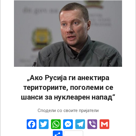
„Ако Русија ги анектира
териториите, поголеми се
шанси за нуклеарен напад“
2022-
Сподели со своите пријатели
09-
28
Facebook
Twitter
WhatsApp
Messenger
Telegram
Viber
Gmail
Share