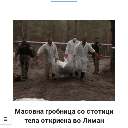
Масовна гробница со стотици
тела откриена во Лиман