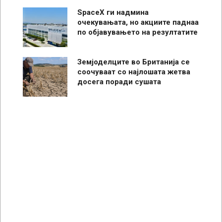
SpaceX ги надмина
очекувањата, но акциите паднаа
по објавувањето на резултатите
Земјоделците во Британија се
соочуваат со најлошата жетва
досега поради сушата