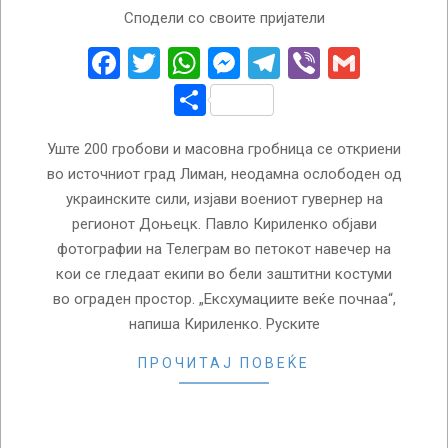
2022-
Сподели со своите пријатели
10-
08
Facebook
Twitter
WhatsApp
Messenger
Telegram
Viber
Gmail
Share
Уште 200 гробови и масовна гробница се откриени
во источниот град Лиман, неодамна ослободен од
украинските сили, изјави воениот гувернер на
регионот Доњецк. Павло Кириленко објави
фотографии на Телеграм во петокот навечер на
кои се гледаат екипи во бели заштитни костуми
во ограден простор. „Ексхумациите веќе почнаа“,
напиша Кириленко. Руските
ПРОЧИТАЈ ПОВЕЌЕ