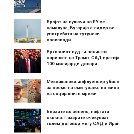
Бројот на пушачи во ЕУ се
намалува, Бугарија е лидер во
употребата на тутунски
производи
Врховниот суд ги поништи
царините на Трамп: САД вратија
100 милијарди долари
Мексикански инфлуенсер убиен
за време на емитување во живо
на социјалните мрежи
Берзите во зелено, нафтата
скокна: Пазарите очекуваат
голем договор меѓу САД и Иран