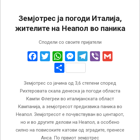
Земјотрес ја погоди Италија,
жителите на Неапол во паника
2024-
Сподели со своите пријатели
07-
18
Facebook
Twitter
WhatsApp
Messenger
Telegram
Viber
Gmail
Share
Земјотрес со јачина од 3,6 степени според
Рихтеровата скала денеска ја погоди областа
Кампи Флегреи во италијанската област
Кампанија, а земјотресот предизвика паника во
Неапол. Земјотресот е почувствуван во центарот,
но и во другите делови на Неапол, а особено
силно на повисоките катови од зградите, пренесе
Анса. По првиот земјотрес