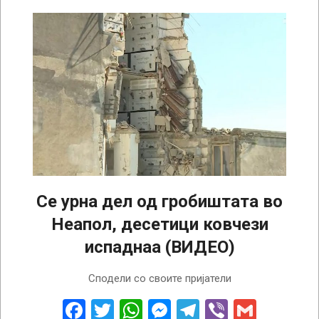
Се урна дел од гробиштата во
Неапол, десетици ковчези
испаднаа (ВИДЕО)
2022-
Сподели со своите пријатели
10-
19
Facebook
Twitter
WhatsApp
Messenger
Telegram
Viber
Gmail