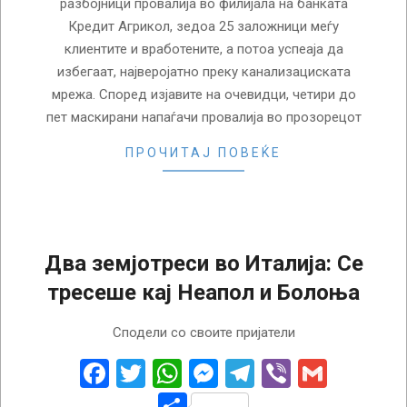
разбојници провалија во филијала на банката
Кредит Агрикол, зедоа 25 заложници меѓу
клиентите и вработените, а потоа успеаја да
избегаат, најверојатно преку канализациската
мрежа. Според изјавите на очевидци, четири до
пет маскирани напаѓачи провалија во прозорецот
ПРОЧИТАЈ ПОВЕЌЕ
Два земјотреси во Италија: Се
тресеше кај Неапол и Болоња
2025-
Сподели со своите пријатели
07-
18
Facebook
Twitter
WhatsApp
Messenger
Telegram
Viber
Gmail
Share