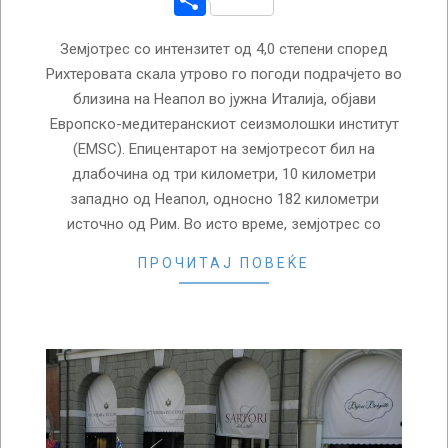
Земјотрес со интензитет од 4,0 степени според
Рихтеровата скала утрово го погоди подрачјето во
близина на Неапол во јужна Италија, објави
Европско-медитеранскиот сеизмолошки институт
(EMSC). Епицентарот на земјотресот бил на
длабочина од три километри, 10 километри
западно од Неапол, односно 182 километри
источно од Рим. Во исто време, земјотрес со
ПРОЧИТАЈ ПОВЕЌЕ