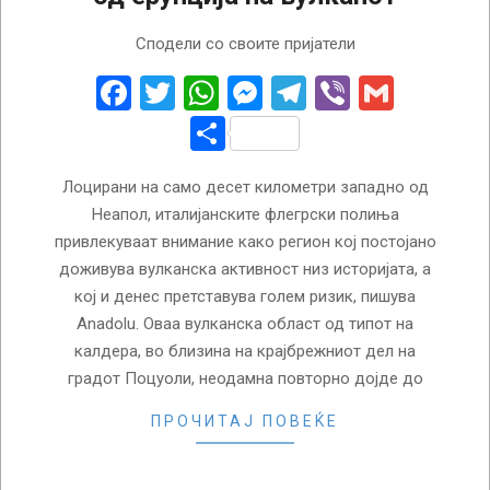
2024-
Сподели со своите пријатели
11-
13
Facebook
Twitter
WhatsApp
Messenger
Telegram
Viber
Gmail
Share
Лоцирани на само десет километри западно од
Неапол, италијанските флегрски полиња
привлекуваат внимание како регион кој постојано
доживува вулканска активност низ историјата, а
кој и денес претставува голем ризик, пишува
Anadolu. Оваа вулканска област од типот на
калдера, во близина на крајбрежниот дел на
градот Поцуоли, неодамна повторно дојде до
ПРОЧИТАЈ ПОВЕЌЕ