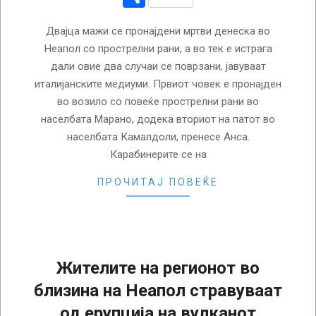
Двајца мажи се пронајдени мртви денеска во
Неапол со прострелни рани, а во тек е истрага
дали овие два случаи се поврзани, јавуваат
италијанските медиуми. Првиот човек е пронајден
во возило со повеќе прострелни рани во
населбата Марано, додека вториот на патот во
населбата Камалдоли, пренесе Анса.
Карабинерите се на
ПРОЧИТАЈ ПОВЕЌЕ
Жителите на регионот во
близина на Неапол стравуваат
од ерупција на вулканот