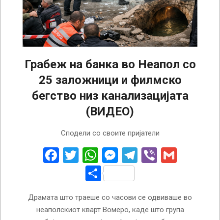
Грабеж на банка во Неапол со
25 заложници и филмско
бегство низ канализацијата
(ВИДЕО)
2026-
Сподели со своите пријатели
04-
17
Facebook
Twitter
WhatsApp
Messenger
Telegram
Viber
Gmail
Share
Драмата што траеше со часови се одвиваше во
неаполскиот кварт Вомеро, каде што група