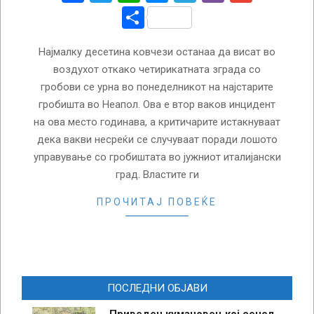
Share
Најмалку десетина ковчези останаа да висат во
воздухот откако четирикатната зграда со
гробови се урна во понеделникот на најстарите
гробишта во Неапол. Ова е втор ваков инцидент
на ова место годинава, а критичарите истакнуваат
дека вакви несреќи се случуваат поради лошото
управување со гробиштата во јужниот италијански
град. Властите ги
ПРОЧИТАЈ ПОВЕЌЕ
ПОСЛЕДНИ ОБЈАВИ
Приведен кумановец кој сечел