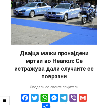
Двајца мажи пронајдени
мртви во Неапол: Се
истражува дали случаите се
поврзани
2025-
Сподели со своите пријатели
04-
07
Facebook
Twitter
WhatsApp
Messenger
Telegram
Viber
Gmail
Share