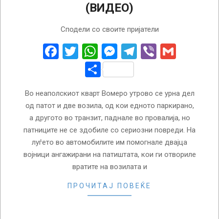
(ВИДЕО)
2024-
Сподели со своите пријатели
02-
21
Facebook
Twitter
WhatsApp
Messenger
Telegram
Viber
Gmail
Share
Во неаполскиот кварт Вомеро утрово се урна дел
од патот и две возила, од кои едното паркирано,
а другото во транзит, паднале во провалија, но
патниците не се здобиле со сериозни повреди. На
луѓето во автомобилите им помогнале двајца
војници ангажирани на патиштата, кои ги отвориле
вратите на возилата и
ПРОЧИТАЈ ПОВЕЌЕ