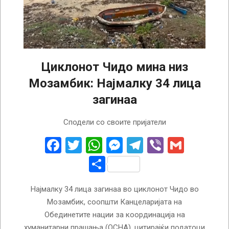
Циклонот Чидо мина низ
Мозамбик: Најмалку 34 лица
загинаа
2024-
Сподели со своите пријатели
12-
17
Facebook
Twitter
WhatsApp
Messenger
Telegram
Viber
Gmail
Share
Најмалку 34 лица загинаа во циклонот Чидо во
Мозамбик, соопшти Канцеларијата на
Обединетите нации за координација на
хуманитарни прашања (OCHA), цитирајќи податоци