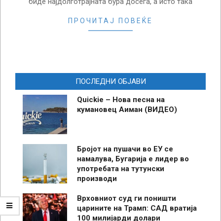
биде најдолготрајната бура досега, а исто така
ПРОЧИТАЈ ПОВЕЌЕ
ПОСЛЕДНИ ОБЈАВИ
Quickie – Нова песна на
кумановец Аиман (ВИДЕО)
Бројот на пушачи во ЕУ се
намалува, Бугарија е лидер во
употребата на тутунски
производи
Врховниот суд ги поништи
царините на Трамп: САД вратија
100 милијарди долари