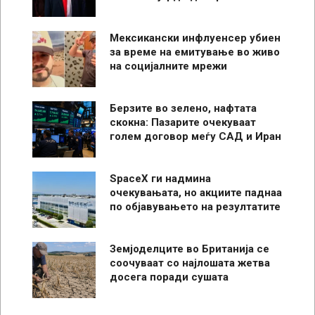
Мексикански инфлуенсер убиен
за време на емитување во живо
на социјалните мрежи
Берзите во зелено, нафтата
скокна: Пазарите очекуваат
голем договор меѓу САД и Иран
SpaceX ги надмина
очекувањата, но акциите паднаа
по објавувањето на резултатите
Земјоделците во Британија се
соочуваат со најлошата жетва
досега поради сушата