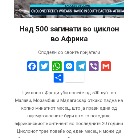
Над 500 загинати во циклон
во Африка
2023-
Сподели со своите пријатели
03-
20
Facebook
Twitter
WhatsApp
Messenger
Telegram
Viber
Gmail
Share
Циклонот Фреди уби повеќе од 500 луѓе во
Малави, Мозамбик и Мадагаскар откако падна на
копно минатиот месец, што ја прави една од
најсмртоносните бури што го погодиле
африканскиот континент во последните 20 години.
Циклонот трае повеќе од еден месец и може да