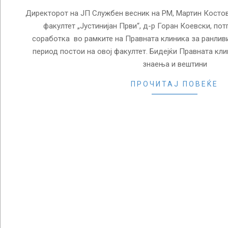
Директорот на ЈП Службен весник на РМ, Мартин Костов
факултет „Јустинијан Први“, д-р Горан Коевски, п
соработка во рамките на Правната клиника за ранливи 
период постои на овој факултет. Бидејќи Правната кли
знаења и вештини
ПРОЧИТАЈ ПОВЕЌЕ