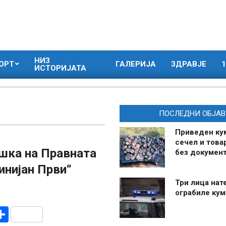
НИЗ
ОРТ
ГАЛЕРИЈА
ЗДРАВЈЕ
1
ИСТОРИЈАТА
ПОСЛЕДНИ ОБЈАВ
Приведен ку
сечел и това
шка на Правната
без документ
инијан Први“
Три лица нат
ограбиле ку
r
am
r
mail
Share