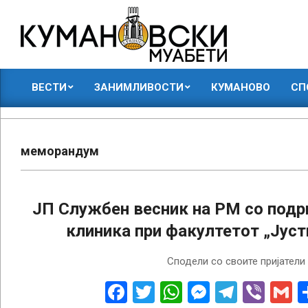
Skip
to
content
КУМАНОВСКИ
ВЕСТИ
ЗАНИМЛИВОСТИ
КУМАНОВО
СП
МУАБЕТИ
Primary
Navigation
Menu
меморандум
ЈП Службен весник на РМ со подр
клиника при факултетот „Јуст
2018-
Сподели со своите пријатели
02-
05
Facebook
Twitter
WhatsApp
Messenge
Telegr
Vibe
G