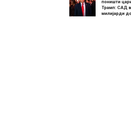
поништи цар
Трамп: САД в
милијарди д