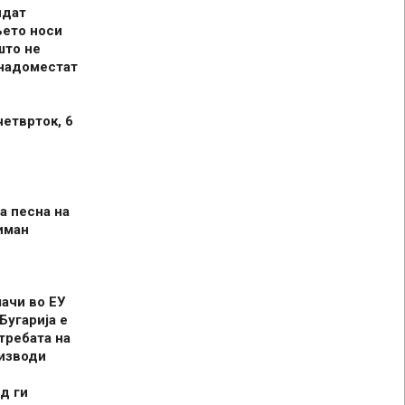
идат
њето носи
што не
 надоместат
четврток, 6
а песна на
иман
шачи во ЕУ
Бугарија е
требата на
оизводи
д ги