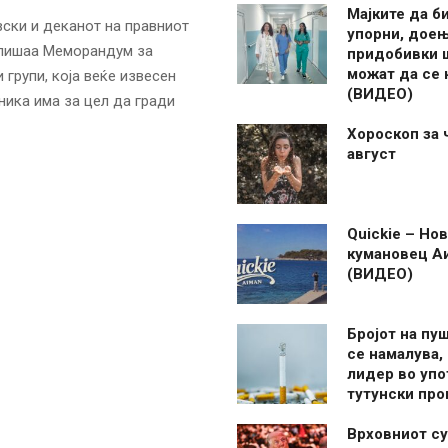
Мајките да б
ски и деканот на правниот
упорни, дое
отпишаа Меморандум за
придобивки 
можат да се
групи, која веќе извесен
(ВИДЕО)
ника има за цел да гради
Хороскоп за 
август
Quickie – Нов
кумановец А
(ВИДЕО)
Бројот на пу
се намалува, 
лидер во упо
тутунски пр
Врховниот су