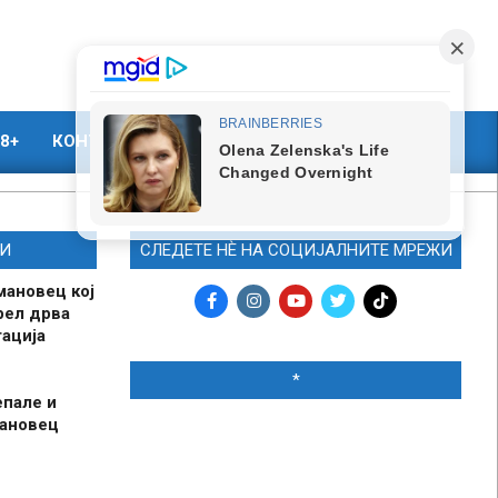
8+
КОНТАКТ
МАРКЕТИНГ
И
СЛЕДЕТЕ НЀ НА СОЦИЈАЛНИТЕ МРЕЖИ
мановец кој
рел дрва
ација
*
епале и
мановец