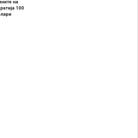
ините на
ратија 100
олари