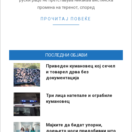
руски раце не претставува никаква вистинска
промена на теренот, според
ПРОЧИТАЈ ПОВЕЌЕ
ПОСЛЕДНИ ОБЈАВИ
Приведен кумановец кој сечел
и товарел дрва без
документација
Три лица натепале и ограбиле
кумановец
Мајките да бидат упорни,
доењето носи придобивки што