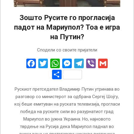
Зошто Русите го прогласија
падот на Мариупол? Тоа е игра
на Путин?
2022-
Сподели со своите пријатели
04-
21
Facebook
Twitter
WhatsApp
Messenger
Telegram
Viber
Gmail
Share
Рускиот претседател Владимир Путин утринава во
разговор со министерот за одбрана Сергеј Шојгу,
кој беше емитуван на руската телевизија, прогласи
победа на руските сили во разурнатиот град
Мариупол во јужна Украина. Но, најновото
тврдење на Русија дека Мариупол паднал во