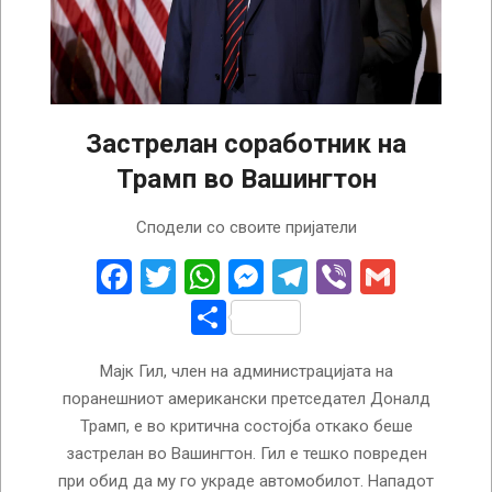
Застрелан соработник на
Трамп во Вашингтон
2024-
Сподели со своите пријатели
01-
31
Facebook
Twitter
WhatsApp
Messenger
Telegram
Viber
Gmail
Share
Мајк Гил, член на администрацијата на
поранешниот американски претседател Доналд
Трамп, е во критична состојба откако беше
застрелан во Вашингтон. Гил е тешко повреден
при обид да му го украде автомобилот. Нападот