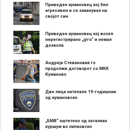
Приведен кумановец кој бил
агресивен и се заканувал на
својот син
Приведен кумановец кој возел
нерегистрирано „југо“ и немал
дозвола
Андреја Стевановиќ го
продолжи договорот со МКК
Куманово
Две лица натепале 19-годишник
од кумановско
„БМВ“ оштетено од заталкан
куршум во липковско