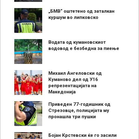
„БМВ“ оштетено од заталкан
куршум во липковско
Водата од кумановскиот
водовод е безбедна за пиење
Михаил Ангеловски од
Куманово дел од У16
репрезентацијата на
Македонија
Приведен 77-годишник од
Стрезовце, полицијата му
пронашла три пушки
Бојан Крстевски ќе го засили