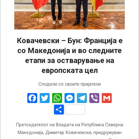
Ковачевски – Бун: Франција е
со Македонија и во следните
етапи за остварување на
европската цел
2022-
Сподели со своите пријатели
11-
16
Facebook
Twitter
WhatsApp
Messenger
Telegram
Viber
Gmail
Share
Претседателот на Владата на Република Северна
Македонија, Димитар Ковачевски, придружуван