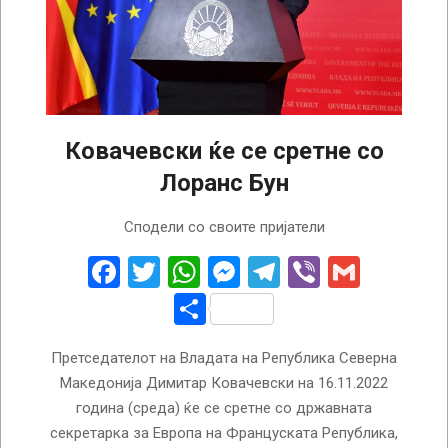
Ковачевски ќе се сретне со
Лоранс Бун
2022-
Сподели со своите пријатели
11-
16
Facebook
Twitter
WhatsApp
Messenger
Telegram
Viber
Gmail
Share
Претседателот на Владата на Република Северна
Македонија Димитар Ковачевски на 16.11.2022
година (среда) ќе се сретне со државната
секретарка за Европа на Француската Република,