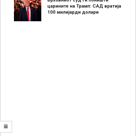
царините на Трамп: САД вратија
100 милијарди долари