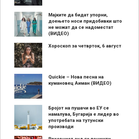
Мајките да бидат упорни,
доењето носи придобивки што
не можат да се надоместат
(ВИДЕО)
Хороскоп за четврток, 6 август
Quickie – Нова песна на
кумановец Аиман (ВИДЕО)
Бројот на пушачи во ЕУ се
намалува, Бугарија е лидер во
употребата на тутунски
производи
Врховниот суд ги поништи