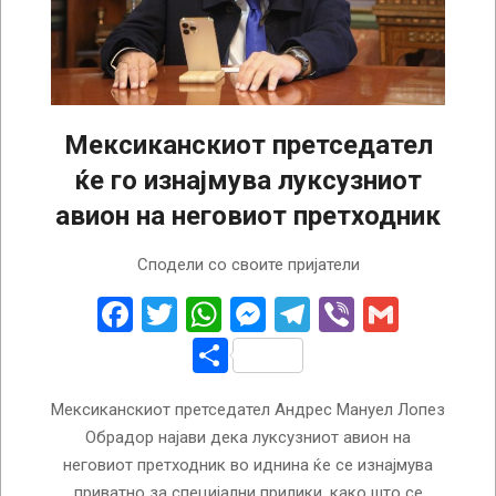
Мексиканскиот претседател
ќе го изнајмува луксузниот
авион на неговиот претходник
2022-
Сподели со своите пријатели
03-
29
Facebook
Twitter
WhatsApp
Messenger
Telegram
Viber
Gmail
Share
Мексиканскиот претседател Андрес Мануел Лопез
Обрадор најави дека луксузниот авион на
неговиот претходник во иднина ќе се изнајмува
приватно за специјални прилики, како што се