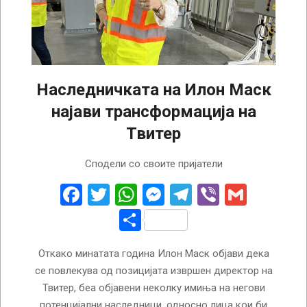
Наследничката на Илон Маск
најави трансформација на
Твитер
2023-
Сподели со своите пријатели
05-
15
Facebook
Twitter
WhatsApp
Messenger
Telegram
Viber
Gmail
Share
Откако минатата година Илон Маск објави дека
се повлекува од позицијата извршен директор на
Твитер, беа објавени неколку имиња на негови
потенцијални наследници, односно лица кои би