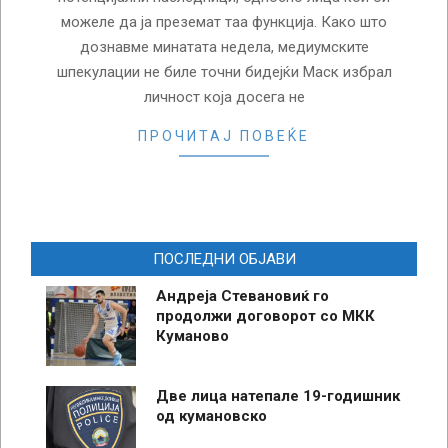
можеле да ја преземат таа функција. Како што
дознавме минатата недела, медиумските
шпекулации не биле точни бидејќи Маск избрал
личност која досега не
ПРОЧИТАЈ ПОВЕЌЕ
ПОСЛЕДНИ ОБЈАВИ
Андреја Стевановиќ го
продолжи договорот со МКК
Куманово
Две лица натепале 19-годишник
од кумановско