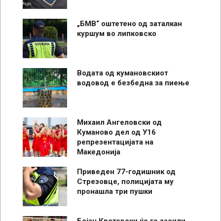
„БМВ“ оштетено од заталкан
куршум во липковско
Водата од кумановскиот
водовод е безбедна за пиење
Михаил Ангеловски од
Куманово дел од У16
репрезентацијата на
Македонија
Приведен 77-годишник од
Стрезовце, полицијата му
пронашла три пушки
Бојан Крстевски ќе го засили