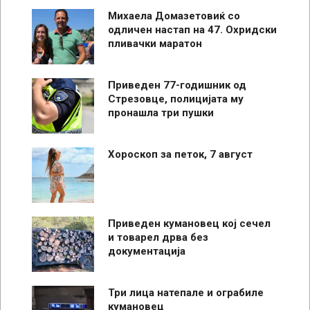
Михаела Домазетовиќ со
одличен настап на 47. Охридски
пливачки маратон
Приведен 77-годишник од
Стрезовце, полицијата му
пронашла три пушки
Хороскоп за петок, 7 август
Приведен кумановец кој сечел
и товарел дрва без
документација
Три лица натепале и ограбиле
кумановец