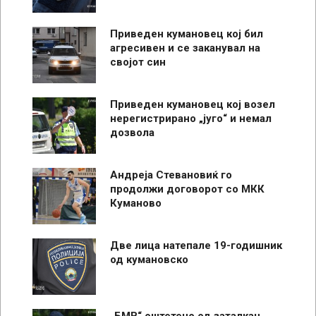
Приведен кумановец кој бил
агресивен и се заканувал на
својот син
Приведен кумановец кој возел
нерегистрирано „југо“ и немал
дозвола
Андреја Стевановиќ го
продолжи договорот со МКК
Куманово
Две лица натепале 19-годишник
од кумановско
„БМВ“ оштетено од заталкан