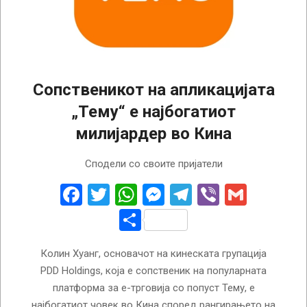
Сопственикот на апликацијата
„Тему“ е најбогатиот
милијардер во Кина
2024-
Сподели со своите пријатели
08-
09
Facebook
Twitter
WhatsApp
Messenger
Telegram
Viber
Gmail
Share
Колин Хуанг, основачот на кинеската групација
PDD Holdings, која е сопственик на популарната
платформа за е-трговија со попуст Тему, е
најбогатиот човек во Кина според рангирањето на