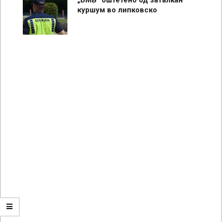
куршум во липковско