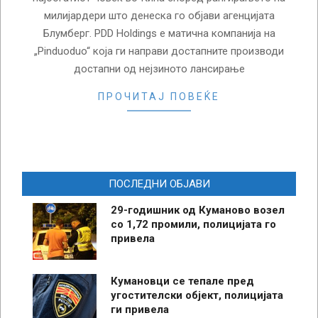
милијардери што денеска го објави агенцијата
Блумберг. PDD Holdings е матична компанија на
„Pinduoduo“ која ги направи достапните производи
достапни од нејзиното лансирање
ПРОЧИТАЈ ПОВЕЌЕ
ПОСЛЕДНИ ОБЈАВИ
29-годишник од Куманово возел
со 1,72 промили, полицијата го
привела
Кумановци се тепале пред
угостителски објект, полицијата
ги привела