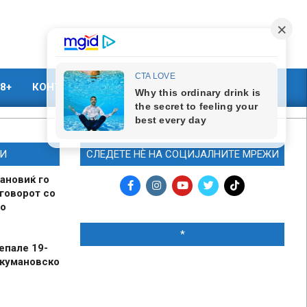
8+
КОНТАКТ
МАРКЕТИНГ
И
СЛЕДЕТЕ НЀ НА СОЦИЈАЛНИТЕ МРЕЖИ
ановиќ го
говорот со
о
*
епале 19-
 кумановско