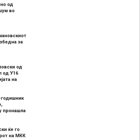
но од
шум во
мановскиот
збедна за
ловски од
л од У16
јата на
-годишник
,
у пронашла
ски ќе го
рот на МКК