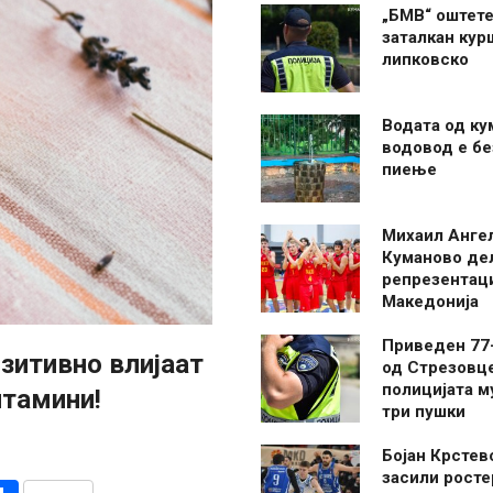
„БМВ“ оштете
заталкан кур
липковско
Водата од ку
водовод е бе
пиење
Михаил Анге
Куманово де
репрезентаци
Македонија
Приведен 77
зитивно влијаат
од Стрезовце
полицијата м
итамини!
три пушки
Бојан Крстев
засили росте