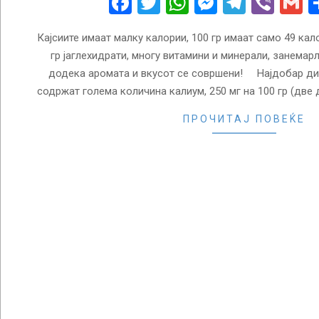
Facebook
Twitter
WhatsApp
Messenge
Telegr
Vibe
G
Кајсиите имаат малку калории, 100 гр имаат само 49 кал
гр јаглехидрати, многу витамини и минерали, занемар
додека аромата и вкусот се совршени! Најдобар дир
содржат голема количина калиум, 250 мг на 100 гр (две д
ПРОЧИТАЈ ПОВЕЌЕ