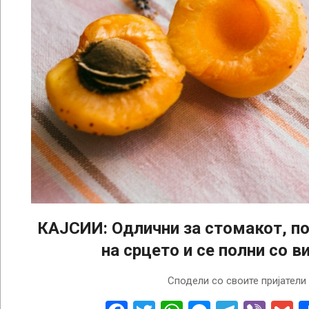
КАЈСИИ: Одлични за стомакот, по
на срцето и се полни со в
2024-
Сподели со своите пријатели
06-
26