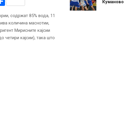
r
am
r
mail
Share
Куманово
ории, содржат 85% вода, 11
лива количина маснотии,
игент Мирисните кајсии
о четири кајсии), така што