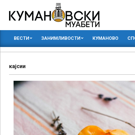
Skip
to
content
КУМАНОВСКИ
ВЕСТИ
ЗАНИМЛИВОСТИ
КУМАНОВО
СП
МУАБЕТИ
Primary
Navigation
Menu
кајсии