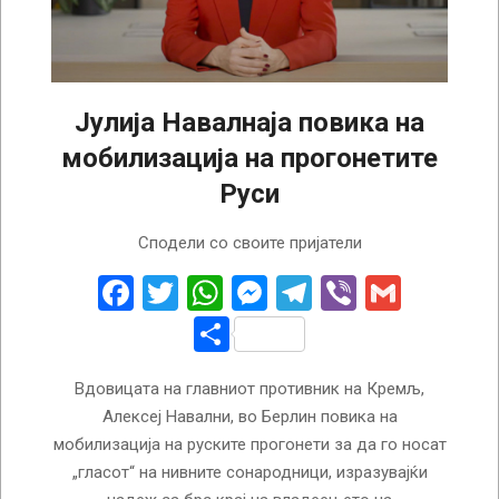
Јулија Навалнaja повика на
мобилизација на прогонетите
Руси
2025-
Сподели со своите пријатели
02-
17
Facebook
Twitter
WhatsApp
Messenger
Telegram
Viber
Gmail
Share
Вдовицата на главниот противник на Кремљ,
Алексеј Навални, во Берлин повика на
мобилизација на руските прогонети за да го носат
„гласот“ на нивните сонародници, изразувајќи