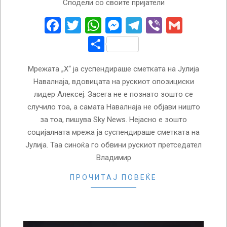
Сподели со своите пријатели
02-
20
Facebook
Twitter
WhatsApp
Messenger
Telegram
Viber
Gmail
Share
Мрежата „Х“ ја суспендираше сметката на Јулија
Навалнаја, вдовицата на рускиот опозициски
лидер Алексеј. Засега не е познато зошто се
случило тоа, а самата Навалнаја не објави ништо
за тоа, пишува Sky News. Нејасно е зошто
социјалната мрежа ја суспендираше сметката на
Јулија. Таа синоќа го обвини рускиот претседател
Владимир
ПРОЧИТАЈ ПОВЕЌЕ