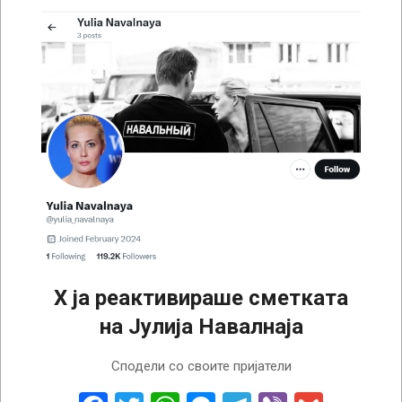
Х ја реактивираше сметката
на Јулија Навалнаја
2024-
Сподели со своите пријатели
02-
20