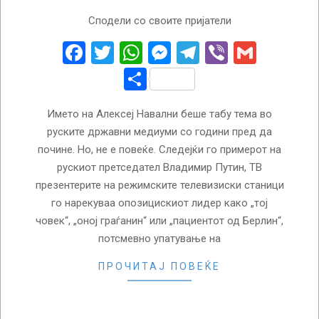
2024-
Сподели со своите пријатели
02-
22
Facebook
Twitter
WhatsApp
Messenger
Telegram
Viber
Gmail
Share
Името на Алексеј Навални беше табу тема во
руските државни медиуми со години пред да
почине. Но, не е повеќе. Следејќи го примерот на
рускиот претседател Владимир Путин, ТВ
презентерите на режимските телевизиски станици
го нарекуваа опозицискиот лидер како „тој
човек“, „оној граѓанин“ или „пациентот од Берлин“,
потсмевно упатување на
ПРОЧИТАЈ ПОВЕЌЕ