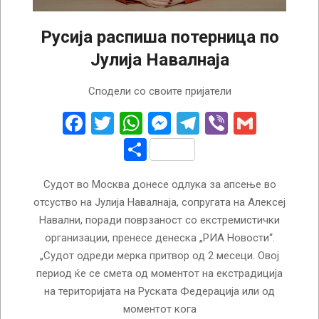
Русија распиша потерница по
Јулија Навалнаја
2024-
Сподели со своите пријатели
07-
10
Facebook
Twitter
WhatsApp
Messenger
Telegram
Viber
Gmail
Share
Судот во Москва донесе одлука за апсење во
отсуство на Јулија Навалнаја, сопругата на Алексеј
Навални, поради поврзаност со екстремистички
организации, пренесе денеска „РИА Новости“.
„Судот одреди мерка притвор од 2 месеци. Овој
период ќе се смета од моментот на екстрадиција
на територијата на Руската Федерација или од
моментот кога