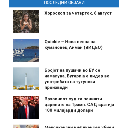
ПОСЛЕДНИ ОБЈАВИ
Хороскоп за четврток, 6 август
Quickie – Нова песна на
кумановец Аиман (ВИДЕО)
Бројот на пушачи во ЕУ се
намалува, Бугарија е лидер во
употребата на тутунски
производи
Врховниот суд ги поништи
царините на Трамп: САД вратија
100 милијарди долари
Мексикански инфлуенсер убиен