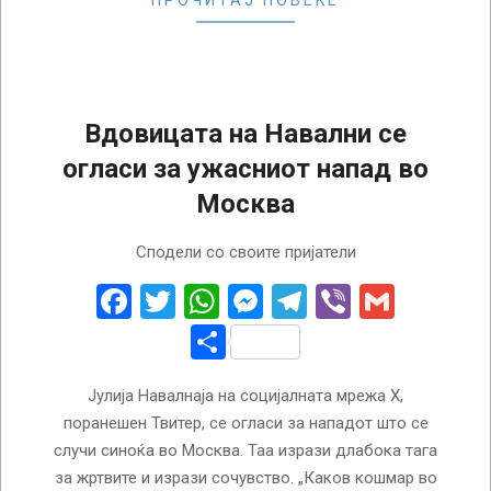
Вдовицата на Навални се
огласи за ужасниот напад во
Москва
2024-
Сподели со своите пријатели
03-
23
Facebook
Twitter
WhatsApp
Messenger
Telegram
Viber
Gmail
Share
Јулија Навалнаја на социјалната мрежа Х,
поранешен Твитер, се огласи за нападот што се
случи синоќа во Москва. Таа изрази длабока тага
за жртвите и изрази сочувство. „Каков кошмар во