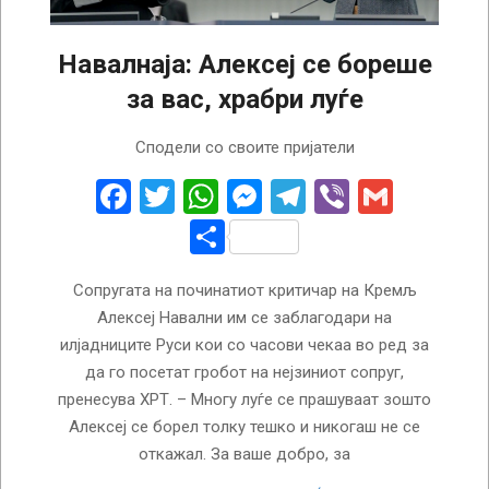
Навалнаја: Алексеј се бореше
за вас, храбри луѓе
2024-
Сподели со своите пријатели
03-
05
Facebook
Twitter
WhatsApp
Messenger
Telegram
Viber
Gmail
Share
Сопругата на починатиот критичар на Кремљ
Алексеј Навални им се заблагодари на
илјадниците Руси кои со часови чекаа во ред за
да го посетат гробот на нејзиниот сопруг,
пренесува ХРТ. – Многу луѓе се прашуваат зошто
Алексеј се борел толку тешко и никогаш не се
откажал. За ваше добро, за