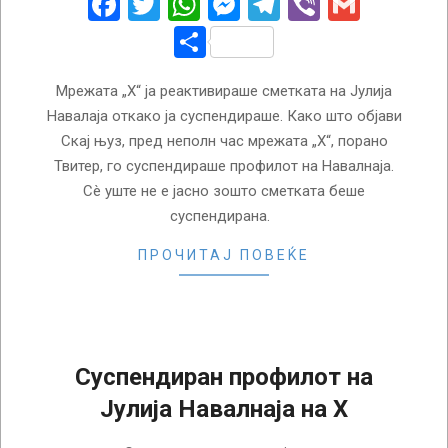
Facebook
Twitter
WhatsApp
Messenger
Telegram
Viber
Gmail
Share
Мрежата „Х“ ја реактивираше сметката на Јулија
Навалаја откако ја суспендираше. Како што објави
Скај њуз, пред неполн час мрежата „Х“, порано
Твитер, го суспендираше профилот на Навалнаја.
Сè уште не е јасно зошто сметката беше
суспендирана.
ПРОЧИТАЈ ПОВЕЌЕ
Суспендиран профилот на
Јулија Навалнаја на X
2024-