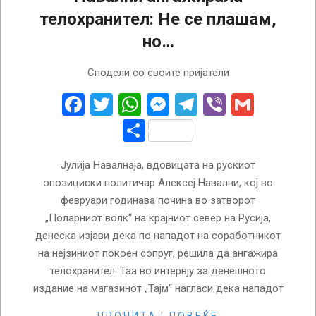
телохранител: Не се плашам,
но…
2024-
Сподели со своите пријатели
04-
17
Facebook
Twitter
WhatsApp
Messenger
Telegram
Viber
Gmail
Share
Јулија Навалнаја, вдовицата на рускиот
опозициски политичар Алексеј Навални, кој во
февруари годинава почина во затворот
„Поларниот волк“ на крајниот север на Русија,
денеска изјави дека по нападот на соработникот
на нејзиниот покоен сопруг, решила да ангажира
телохранител. Таа во интервју за денешното
издание на магазинот „Тајм“ нагласи дека нападот
ПРОЧИТАЈ ПОВЕЌЕ