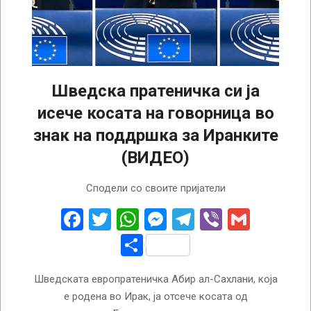
Шведска пратеничка си ја
исече косата на говорница во
знак на поддршка за Иранките
(ВИДЕО)
2022-
Сподели со своите пријатели
10-
05
Facebook
Twitter
WhatsApp
Messenger
Telegram
Viber
Gmail
Share
Шведската европратеничка Абир ал-Сахлани, која
е родена во Ирак, ја отсече косата од