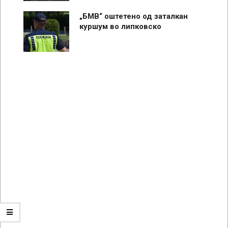
„БМВ“ оштетено од заталкан
куршум во липковско