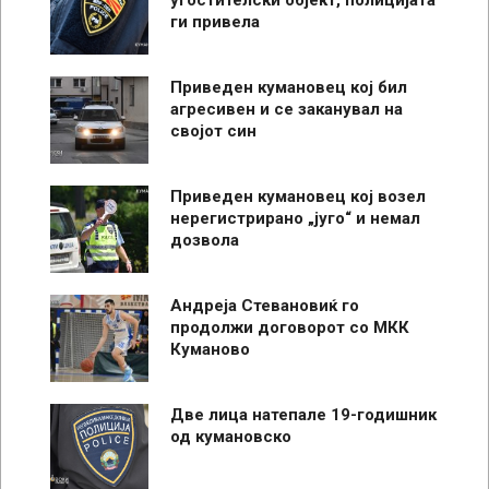
ги привела
Приведен кумановец кој бил
агресивен и се заканувал на
својот син
Приведен кумановец кој возел
нерегистрирано „југо“ и немал
дозвола
Андреја Стевановиќ го
продолжи договорот со МКК
Куманово
Две лица натепале 19-годишник
од кумановско