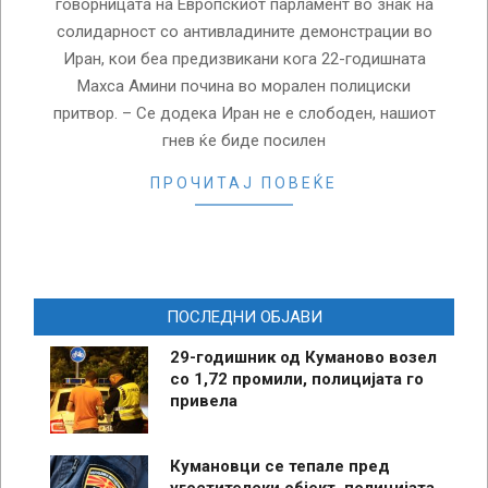
говорницата на Европскиот парламент во знак на
солидарност со антивладините демонстрации во
Иран, кои беа предизвикани кога 22-годишната
Махса Амини почина во морален полициски
притвор. – Се додека Иран не е слободен, нашиот
гнев ќе биде посилен
ПРОЧИТАЈ ПОВЕЌЕ
ПОСЛЕДНИ ОБЈАВИ
29-годишник од Куманово возел
со 1,72 промили, полицијата го
привела
Кумановци се тепале пред
угостителски објект, полицијата