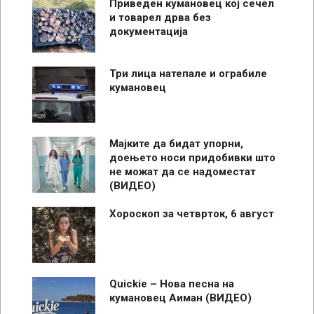
Приведен кумановец кој сечел
и товарел дрва без
документација
Три лица натепале и ограбиле
кумановец
Мајките да бидат упорни,
доењето носи придобивки што
не можат да се надоместат
(ВИДЕО)
Хороскоп за четврток, 6 август
Quickie – Нова песна на
кумановец Аиман (ВИДЕО)