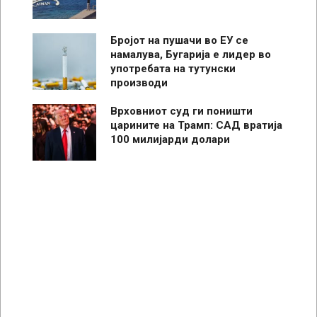
Бројот на пушачи во ЕУ се
намалува, Бугарија е лидер во
употребата на тутунски
производи
Врховниот суд ги поништи
царините на Трамп: САД вратија
100 милијарди долари