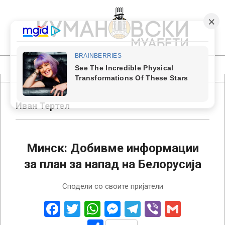
Skip
to
content
КУМАНОВСКИ
МУАБЕТИ
Primary
Navigation
Menu
Иван Тертел
Минск: Добивме информации
за план за напад на Белорусија
2022-
Сподели со своите пријатели
10-
12
Facebook
Twitter
WhatsApp
Messenger
Telegram
Viber
Gmail