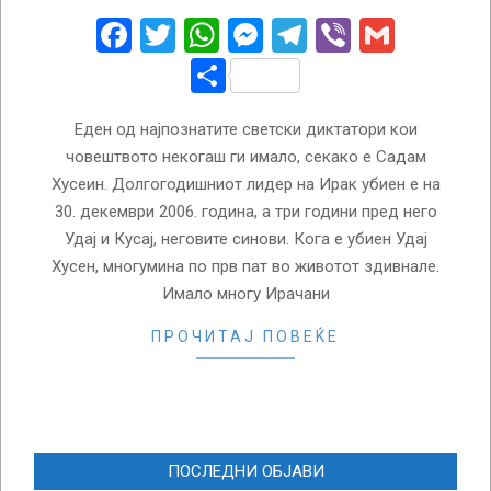
11
Facebook
Twitter
WhatsApp
Messenger
Telegram
Viber
Gmail
Share
Еден од најпознатите светски диктатори кои
човештвото некогаш ги имало, секако е Садам
Хусеин. Долгогодишниот лидер на Ирак убиен е на
30. декември 2006. година, а три години пред него
Удај и Кусај, неговите синови. Кога е убиен Удај
Хусен, многумина по прв пат во животот здивнале.
Имало многу Ирачани
ПРОЧИТАЈ ПОВЕЌЕ
ПОСЛЕДНИ ОБЈАВИ