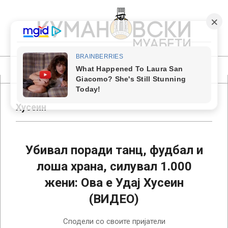
Skip
to
content
КУМАНОВСКИ
МУАБЕТИ
Primary
Navigation
Menu
Хусеин
Убивал поради танц, фудбал и
лоша храна, силувал 1.000
жени: Ова е Удај Хусеин
(ВИДЕО)
2018-
Сподели со своите пријатели
02-