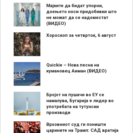
Мајките да бидат упорни,
доењето носи придобивки што
не можат да се надоместат
(ВИДЕО)
Хороскоп за четврток, 6 август
Quickie – Нова песна на
кумановец Аиман (ВИДЕО)
Бројот на пушачи во ЕУ се
намалува, Бугарија е лидер во
употребата на тутунски
производи
Врховниот суд ги поништи
царините на Трамп: САД вратија