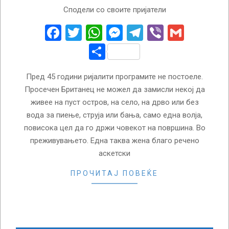
2018-
Сподели со своите пријатели
02-
05
Facebook
Twitter
WhatsApp
Messenger
Telegram
Viber
Gmail
Share
Пред 45 години ријалити програмите не постоеле.
Просечен Британец не можел да замисли некој да
живее на пуст остров, на село, на дрво или без
вода за пиење, струја или бања, само една волја,
повисока цел да го држи човекот на површина. Во
преживувањето. Една таква жена благо речено
аскетски
ПРОЧИТАЈ ПОВЕЌЕ