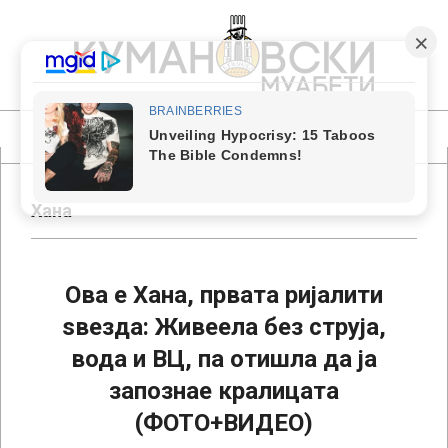
Skip
to
content
КУМАНОВСКИ
МУАБЕТИ
Primary
Navigation
Menu
Хана
Ова е Хана, првата ријалити
ѕвезда: Живеела без струја,
вода и ВЦ, па отишла да ја
запознае кралицата
(ФОТО+ВИДЕО)