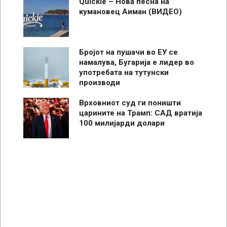
Quickie – Нова песна на
кумановец Аиман (ВИДЕО)
Бројот на пушачи во ЕУ се
намалува, Бугарија е лидер во
употребата на тутунски
производи
Врховниот суд ги поништи
царините на Трамп: САД вратија
100 милијарди долари