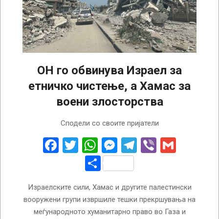
ОН го обвинува Израел за
етничко чистење, а Хамас за
воени злосторства
2026-
Сподели со своите пријатели
02-
19
Facebook
Twitter
WhatsApp
Messenger
Telegram
Viber
Gmail
Share
Израелските сили, Хамас и другите палестински
вооружени групи извршиле тешки прекршувања на
меѓународното хуманитарно право во Газа и