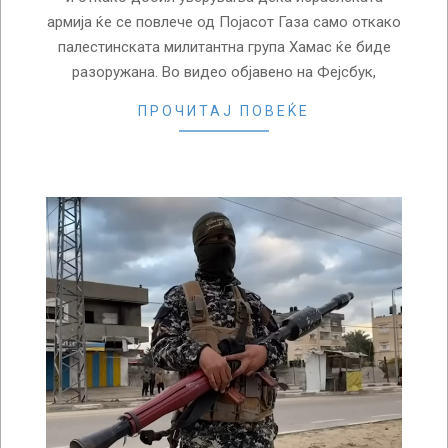
армија ќе се повлече од Појасот Газа само откако
палестинската милитантна група Хамас ќе биде
разоружана. Во видео објавено на Фејсбук,
ПРОЧИТАЈ ПОВЕЌЕ