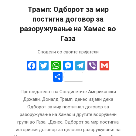
Трамп: Одборот за мир
постигна договор за
разоружување на Хамас во
Газа
2026-
Сподели со своите пријатели
07-
31
Facebook
Twitter
WhatsApp
Messenger
Telegram
Viber
Gmail
Share
Претседателот на Соединетите Американски
Држави, Доналд Трамп, денес изјави дека
Одборот за мир постигнал договор за
разоружување на Хамас и другите вооружени
групи во Газа. „Денес, Одборот за мир постигна
историски договор за целосно разоружување на