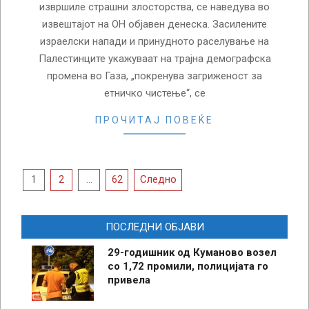
извршиле страшни злосторства, се наведува во
извештајот на ОН објавен денеска. Засилените
израелски напади и принудното раселување на
Палестинците укажуваат на трајна демографска
промена во Газа, „покренува загриженост за
етничко чистење“, се
ПРОЧИТАЈ ПОВЕЌЕ
Posts
1
2
…
62
Следно
pagination
ПОСЛЕДНИ ОБЈАВИ
29-годишник од Куманово возел
со 1,72 промили, полицијата го
привела