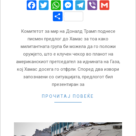
21
Facebook
Twitter
WhatsApp
Messenger
Telegram
Viber
Gmail
Share
Комитетот за мир на Доналд Трамп поднесе
писмен предлог до Хамас за тоа како
милитантната група би можела да го положи
оружјето, што е клучен чекор во планот на
американскиот претседател за иднината на Газа,
кој Хамас досега го отфрли. Според два извори
запознаени со ситуацијата, предлогот бил
презентиран за
ПРОЧИТАЈ ПОВЕЌЕ