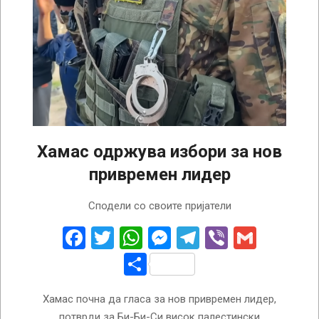
Хамас одржува избори за нов
привремен лидер
2026-
Сподели со своите пријатели
02-
20
Facebook
Twitter
WhatsApp
Messenger
Telegram
Viber
Gmail
Share
Хамас почна да гласа за нов привремен лидер,
потврди за Би-Би-Си висок палестински