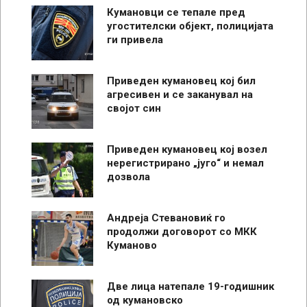
Кумановци се тепале пред
угостителски објект, полицијата
ги привела
Приведен кумановец кој бил
агресивен и се заканувал на
својот син
Приведен кумановец кој возел
нерегистрирано „југо“ и немал
дозвола
Андреја Стевановиќ го
продолжи договорот со МКК
Куманово
Две лица натепале 19-годишник
од кумановско