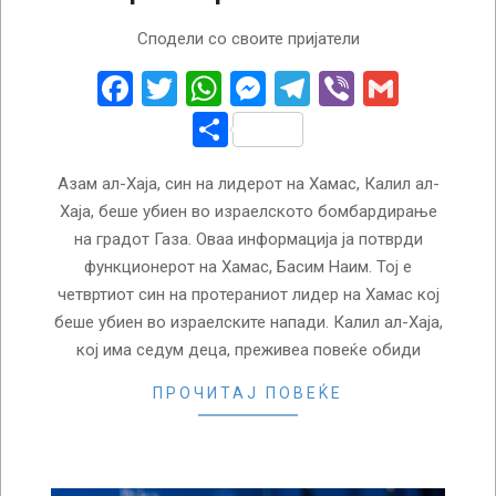
2026-
Сподели со своите пријатели
05-
07
Facebook
Twitter
WhatsApp
Messenger
Telegram
Viber
Gmail
Share
Азам ал-Хаја, син на лидерот на Хамас, Калил ал-
Хаја, беше убиен во израелското бомбардирање
на градот Газа. Оваа информација ја потврди
функционерот на Хамас, Басим Наим. Тој е
четвртиот син на протераниот лидер на Хамас кој
беше убиен во израелските напади. Калил ал-Хаја,
кој има седум деца, преживеа повеќе обиди
ПРОЧИТАЈ ПОВЕЌЕ