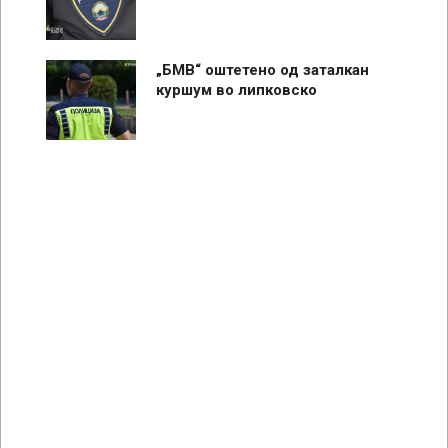
„БМВ“ оштетено од заталкан
куршум во липковско