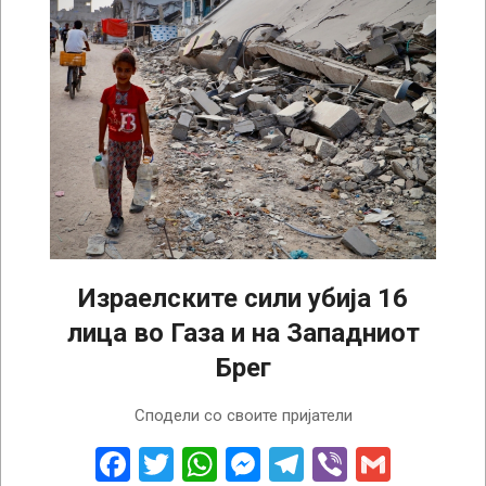
Израелските сили убија 16
лица во Газа и на Западниот
Брег
2026-
Сподели со своите пријатели
03-
16
Facebook
Twitter
WhatsApp
Messenger
Telegram
Viber
Gmail