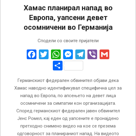
Хамас планирал напад во
Европа, уапсени девет
осомничени во Германија
2026-
Сподели со своите пријатели
06-
16
Facebook
Twitter
WhatsApp
Messenger
Telegram
Viber
Gmail
Share
Германскиот федерален обвинител објави дека
Хамас наводно идентификувал специфична цел за
напад во Европа, по апсењето на девет лица
осомничени за симпатии кон организацијата.
Според германскиот федерален јавен обвинител
Јенс Ромел, кај еден од уапсените е пронајдено
претходно снимено видео на кое се презема
одговорност за планираниот напад. На видеото