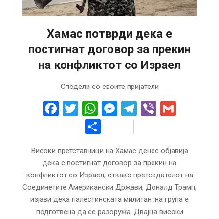
Хамас потврди дека е
постигнат договор за прекин
на конфликтот со Израел
2026-
Сподели со своите пријатели
07-
31
Facebook
Twitter
WhatsApp
Messenger
Telegram
Viber
Gmail
Share
Високи претставници на Хамас денес објавија
дека е постигнат договор за прекин на
конфликтот со Израел, откако претседателот на
Соединетите Американски Држави, Доналд Трамп,
изјави дека палестинската милитантна група е
подготвена да се разоружа. Двајца високи