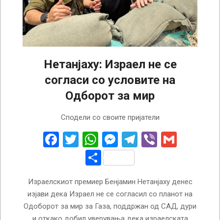
Нетанјаху: Израел не се
согласи со условите на
Одборот за мир
2026-
Сподели со своите пријатели
08-
05
Facebook
Twitter
WhatsApp
Messenger
Telegram
Viber
Gmail
Share
Израелскиот премиер Бенјамин Нетанјаху денес
изјави дека Израел не се согласил со планот на
Одоборот за мир за Газа, поддржан од САД, дури
и откако добил уверувања дека израелската