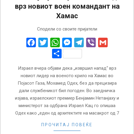
врз новиот воен командант на
Хамас
2026-
Сподели со своите пријатели
05-
27
Facebook
Twitter
WhatsApp
Messenger
Telegram
Viber
Gmail
Share
Израел вчера објави дека „извршил напад“ врз
новиот лидер на военото крило на Хамас во
Појасот Газа, Мохамед Одех, без да прецизира
дали службеникот бил погоден. Во заедничка
изјава, израелскиот премиер Бенјамин Нетанјаху и
министерот за одбрана Израел Кац го опишаа
Одех како „еден од архитектите на масакрот од 7
ПРОЧИТАЈ ПОВЕЌЕ